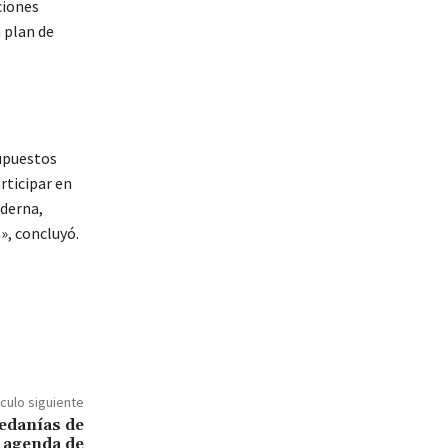
ciones
 plan de
supuestos
rticipar en
derna,
», concluyó.
ículo siguiente
pedanías de
 agenda de