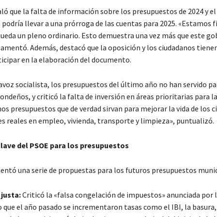
ló que la falta de información sobre los presupuestos de 2024 y el
 podría llevar a una prórroga de las cuentas para 2025. «Estamos f
 queda un pleno ordinario. Esto demuestra una vez más que este go
 lamentó. Además, destacó que la oposición y los ciudadanos tiene
ticipar en la elaboración del documento.
avoz socialista, los presupuestos del último año no han servido p
rondeños, y criticó la falta de inversión en áreas prioritarias para la
s presupuestos que de verdad sirvan para mejorar la vida de los c
s reales en empleo, vivienda, transporte y limpieza», puntualizó.
lave del PSOE para los presupuestos
entó una serie de propuestas para los futuros presupuestos munic
 justa:
Criticó la «falsa congelación de impuestos» anunciada por l
 que el año pasado se incrementaron tasas como el IBI, la basura, 