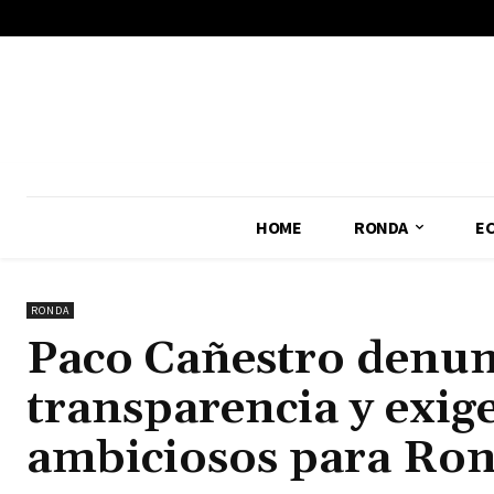
No menu items!
HOME
RONDA
E
RONDA
Paco Cañestro denunc
transparencia y exi
ambiciosos para Ro