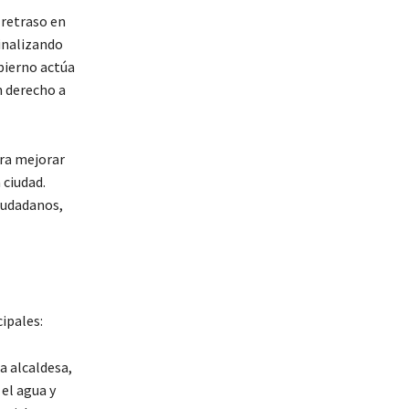
 retraso en
inalizando
bierno actúa
n derecho a
ara mejorar
 ciudad.
iudadanos,
ipales:
a alcaldesa,
el agua y