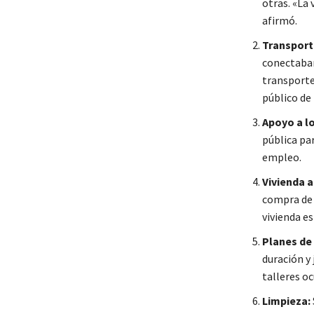
otras. «La 
afirmó.
Transport
conectaban 
transporte
público de 
Apoyo a l
pública pa
empleo.
Vivienda a
compra de 
vivienda e
Planes de
duración y
talleres o
Limpieza: