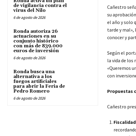
Ronda activa un plan
de vigilancia contra el
Cañestro seña
virus del Nilo
su aprobación
6 de agosto de 2026
el año y solo
tarde y mal»,
Ronda autoriza 26
actuaciones en su
conocer y par
conjunto histórico
con más de 839.000
euros de inversión
Según el port
6 de agosto de 2026
la vida de los 
«Queremos uno
Ronda busca una
con inversione
alternativa a los
fuegos artificiales
para abrir la Feria de
Propuestas c
Pedro Romero
6 de agosto de 2026
Cañestro pres
Fiscalidad
recordando