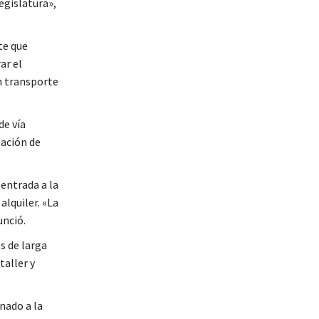
legislatura»,
te que
ar el
n transporte
de vía
eación de
 entrada a la
alquiler. «La
unció.
s de larga
aller y
nado a la