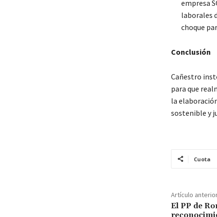
empresa SO
laborales 
choque par
Conclusión
Cañestro inst
para que real
la elaboració
sostenible y j
Cuota
Artículo anterio
El PP de Ro
reconocimie