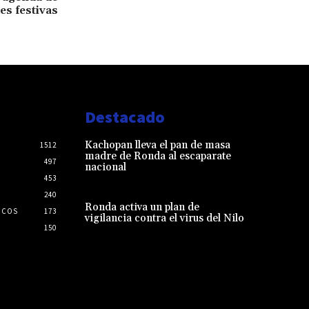
es festivas
Destacado
Kachopan lleva el pan de masa
1512
madre de Ronda al escaparate
497
nacional
453
240
Ronda activa un plan de
ICOS
173
vigilancia contra el virus del Nilo
150