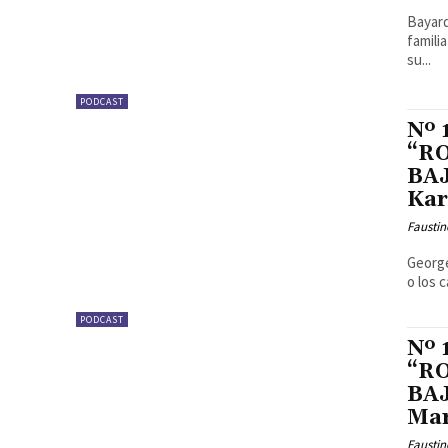
Bayard
famili
su...
PODCAST
Nº
“R
BAJ
Kar
Faustin
George
o los 
PODCAST
Nº
“R
BAJ
Mar
Faustin