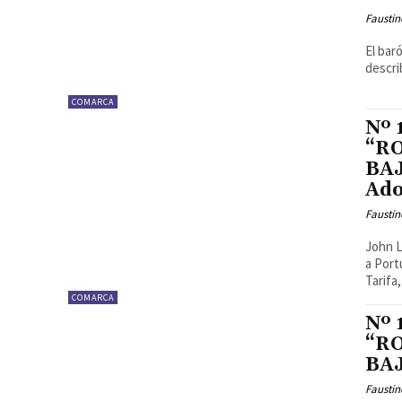
Faustin
El bar
describ
COMARCA
Nº
“R
BAJ
Ado
Faustin
John L
a Port
Tarifa,.
COMARCA
Nº
“R
BAJ
Faustin