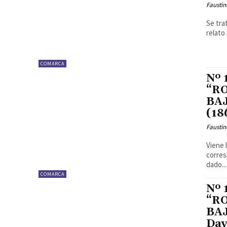
Faustin
Se tra
relato 
COMARCA
Nº
“R
BAJ
(18
Faustin
Viene 
corres
dado...
COMARCA
Nº
“R
BAJ
Dav