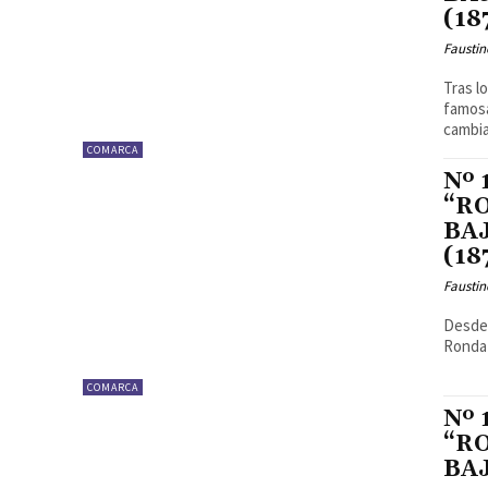
(18
Faustin
Tras l
famosa
cambiar
COMARCA
Nº
“R
BAJ
(18
Faustin
Desde 
Ronda 
COMARCA
Nº
“R
BAJ