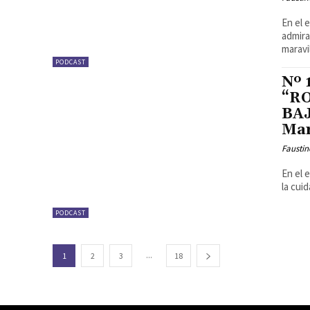
En el 
admira
maravil
PODCAST
Nº
“R
BAJ
Mar
Faustin
En el 
la cui
PODCAST
...
1
2
3
18