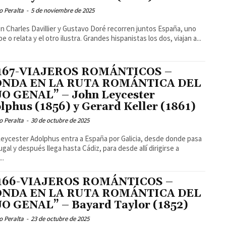
o Peralta
-
5 de noviembre de 2025
ón Charles Davillier y Gustavo Doré recorren juntos España, uno
e o relata y el otro ilustra. Grandes hispanistas los dos, viajan a...
 167-VIAJEROS ROMÁNTICOS –
ONDA EN LA RUTA ROMÁNTICA DEL
O GENAL” – John Leycester
lphus (1856) y Gerard Keller (1861)
o Peralta
-
30 de octubre de 2025
eycester Adolphus entra a España por Galicia, desde donde pasa
ugal y después llega hasta Cádiz, para desde allí dirigirse a
..
 166-VIAJEROS ROMÁNTICOS –
ONDA EN LA RUTA ROMÁNTICA DEL
O GENAL” – Bayard Taylor (1852)
o Peralta
-
23 de octubre de 2025