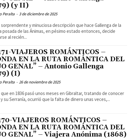
79) (y II)
o Peralta
-
3 de diciembre de 2025
o sorprendente y minuciosa descripción que hace Gallenga de la
 posada de las Ánimas, en pésimo estado entonces, decide
se al recién...
 171-VIAJEROS ROMÁNTICOS –
ONDA EN LA RUTA ROMÁNTICA DEL
O GENAL” – Antonio Gallenga
79) (I)
o Peralta
-
26 de noviembre de 2025
que en 1836 pasó unos meses en Gibraltar, tratando de conocer
y su Serranía, ocurrió que la falta de dinero unas veces,...
 170-VIAJEROS ROMÁNTICOS –
ONDA EN LA RUTA ROMÁNTICA DEL
O GENAL” – Viajera Anónima (1868)