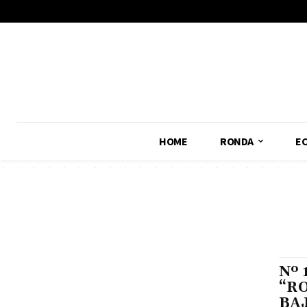
No menu items!
HOME
RONDA
E
Nº
“R
BAJ