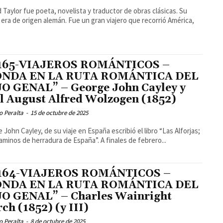
 Taylor fue poeta, novelista y traductor de obras clásicas. Su
a era de origen alemán. Fue un gran viajero que recorrió América,
 165-VIAJEROS ROMÁNTICOS –
ONDA EN LA RUTA ROMÁNTICA DEL
O GENAL” – George John Cayley y
l August Alfred Wolzogen (1852)
o Peralta
-
15 de octubre de 2025
 John Cayley, de su viaje en España escribió el libro “Las Alforjas;
caminos de herradura de España”. A finales de febrero...
 164-VIAJEROS ROMÁNTICOS –
ONDA EN LA RUTA ROMÁNTICA DEL
O GENAL” – Charles Wainright
ch (1852) (y III)
o Peralta
-
8 de octubre de 2025