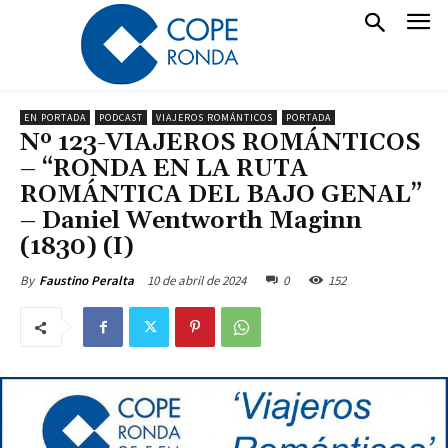
EN PORTADA
PODCAST
VIAJEROS ROMÁNTICOS
PORTADA
Nº 123-VIAJEROS ROMÁNTICOS
– “RONDA EN LA RUTA
ROMÁNTICA DEL BAJO GENAL”
– Daniel Wentworth Maginn
(1830) (I)
10 de abril de 2024
0
152
By
Faustino Peralta