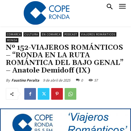
COMARCA
CULTURA
EN COMARCA
PODCAST
VIAJEROS ROMÁNTICOS
RONDA
Nº 152-VIAJEROS ROMÁNTICOS
– “RONDA EN LA RUTA
ROMÁNTICA DEL BAJO GENAL”
– Anatole Demidoff (IX)
9 de abril de 2025
0
57
By
Faustino Peralta