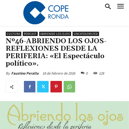
CULTURA
PODCAST
ABRIENDO LOS OJOS
UNCATEGORIZED
Nº46-ABRIENDO LOS OJOS-
REFLEXIONES DESDE LA
PERIFERIA: «El Espectáculo
político».
18 de febrero de 2026
0
128
By
Faustino Peralta