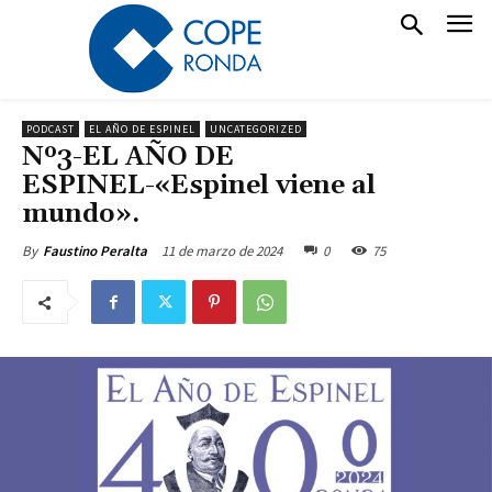
PODCAST
EL AÑO DE ESPINEL
UNCATEGORIZED
Nº3-EL AÑO DE
ESPINEL-«Espinel viene al
mundo».
11 de marzo de 2024
0
75
By
Faustino Peralta