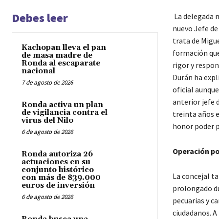
Debes leer
La delegada m
nuevo Jefe de 
trata de Migu
Kachopan lleva el pan
formación que
de masa madre de
Ronda al escaparate
rigor y respo
nacional
Durán ha expl
7 de agosto de 2026
oficial aunqu
anterior jefe 
Ronda activa un plan
de vigilancia contra el
treinta años e
virus del Nilo
honor poder p
6 de agosto de 2026
Operación po
Ronda autoriza 26
actuaciones en su
conjunto histórico
La concejal t
con más de 839.000
euros de inversión
prolongado dur
6 de agosto de 2026
pecuarias y ca
ciudadanos. A 