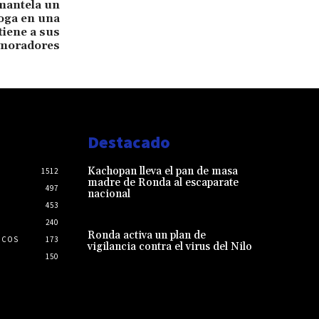
smantela un
oga en una
tiene a sus
 moradores
Destacado
Kachopan lleva el pan de masa
1512
madre de Ronda al escaparate
497
nacional
453
240
Ronda activa un plan de
ICOS
173
vigilancia contra el virus del Nilo
150