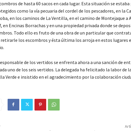
scombros de hasta 60 sacos en cada lugar. Esta situación se estab
tegidos como la vía pecuaria del cordel de los pescadores, en la C
ba, en los caminos de La Ventilla, en el camino de Montejaque a A
if, en Encinas Borrachas y en una propiedad privada donde se depos
mbros. Todo ello es fruto de una obra de un particular que contrat
etirarle los escombros y ésta última los arroja en estos lugares e
io.
esponsable de los vertidos se enfrenta ahora a una sanción de entr
ada uno de los seis vertidos. La delegada ha felicitado la labor de la
lla Verde e insistido en el agradecimiento por la colaboración ciu
r
Art