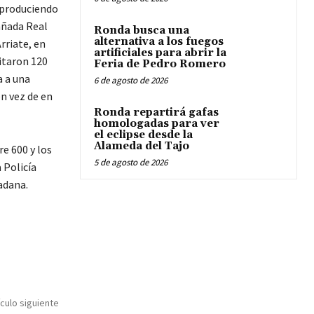
a produciendo
añada Real
Ronda busca una
alternativa a los fuegos
rriate, en
artificiales para abrir la
itaron 120
Feria de Pedro Romero
a a una
6 de agosto de 2026
n vez de en
Ronda repartirá gafas
homologadas para ver
el eclipse desde la
Alameda del Tajo
e 600 y los
5 de agosto de 2026
 Policía
dadana.
ículo siguiente