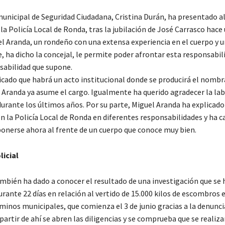
unicipal de Seguridad Ciudadana, Cristina Durán, ha presentado al
la Policía Local de Ronda, tras la jubilación de José Carrasco hace 
el Aranda, un rondeño con una extensa experiencia en el cuerpo y 
, ha dicho la concejal, le permite poder afrontar esta responsabil
nsabilidad que supone.
icado que habrá un acto institucional donde se producirá el nom
e Aranda ya asume el cargo. Igualmente ha querido agradecer la lab
durante los últimos años. Por su parte, Miguel Aranda ha explicado
n la Policía Local de Ronda en diferentes responsabilidades y ha ca
onerse ahora al frente de un cuerpo que conoce muy bien.
licial
ambién ha dado a conocer el resultado de una investigación que se 
ante 22 días en relación al vertido de 15.000 kilos de escombros e
minos municipales, que comienza el 3 de junio gracias a la denunci
partir de ahí se abren las diligencias y se comprueba que se realiza