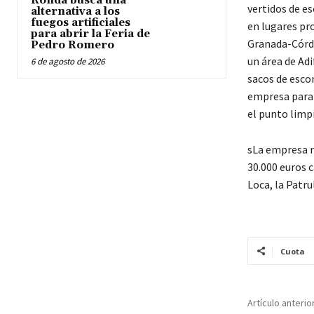
Ronda busca una
vertidos de e
alternativa a los
fuegos artificiales
en lugares pro
para abrir la Feria de
Granada-Córdo
Pedro Romero
un área de Ad
6 de agosto de 2026
sacos de esco
empresa para r
el punto limp
sLa empresa r
30.000 euros c
Loca, la Patru
Cuota
Artículo anterio