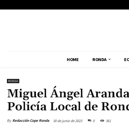
No menu items!
HOME
RONDA
E
RONDA
Miguel Ángel Aranda 
Policía Local de Ron
By
Redacción Cope Ronda
30 de junio de 2023
0
361