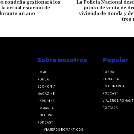
a rondeña gestionará los
La Policía Nacional de
 la actual estación de
punto de venta de dr
durante un año
vivienda de Ronda y de
tres
Sobre nosotros
Popular
RONDA
HOME
COMARCA
RONDA
EN COMARCA
ECONOMÍA
PODCAST
MAGAZINE
VIAJEROS ROMÁNT
DEPORTES
PORTADA
COMARCA
CULTURA
PODCAST
VIAJEROS ROMÁNTICOS