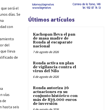
 que será el
unos días. Se
Últimos artículos
una
idad con
Kachopan lleva el pan
de masa madre de
bramiento
Ronda al escaparate
or del
nacional
 que lleva
7 de agosto de 2026
lificado de
Ronda activa un plan
de vigilancia contra el
virus del Nilo
6 de agosto de 2026
Ronda autoriza 26
ha
actuaciones en su
n vías
conjunto histórico con
más de 839.000 euros
a de
de inversión
n hasta seis
6 de agosto de 2026