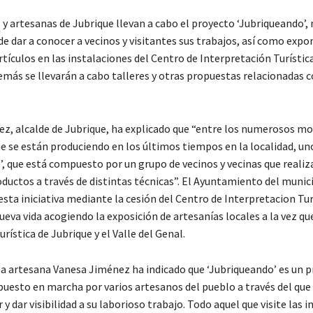
 y artesanas de Jubrique llevan a cabo el proyecto ‘Jubriqueando’,
e dar a conocer a vecinos y visitantes sus trabajos, así como exp
rtículos en las instalaciones del Centro de Interpretación Turístic
emás se llevarán a cabo talleres y otras propuestas relacionadas c
ez, alcalde de Jubrique, ha explicado que “entre los numerosos m
e se están produciendo en los últimos tiempos en la localidad, uno
’, que está compuesto por un grupo de vecinos y vecinas que reali
oductos a través de distintas técnicas”. El Ayuntamiento del munic
sta iniciativa mediante la cesión del Centro de Interpretacion Tur
eva vida acogiendo la exposición de artesanías locales a la vez qu
rística de Jubrique y el Valle del Genal.
 la artesana Vanesa Jiménez ha indicado que ‘Jubriqueando’ es un 
puesto en marcha por varios artesanos del pueblo a través del que
 y dar visibilidad a su laborioso trabajo. Todo aquel que visite las 