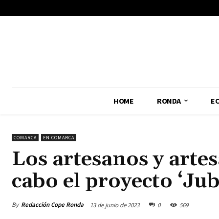
No menu items!
HOME
RONDA
E
COMARCA
EN COMARCA
Los artesanos y arte
cabo el proyecto ‘Ju
By
Redacción Cope Ronda
13 de junio de 2023
0
569