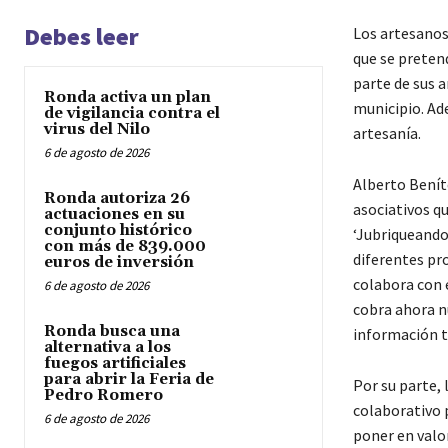
Debes leer
Los artesanos
que se pretend
parte de sus a
Ronda activa un plan
municipio. Ad
de vigilancia contra el
virus del Nilo
artesanía.
6 de agosto de 2026
Alberto Benít
Ronda autoriza 26
asociativos qu
actuaciones en su
conjunto histórico
‘Jubriqueando
con más de 839.000
diferentes pr
euros de inversión
colabora con e
6 de agosto de 2026
cobra ahora nu
Ronda busca una
información tu
alternativa a los
fuegos artificiales
para abrir la Feria de
Por su parte,
Pedro Romero
colaborativo 
6 de agosto de 2026
poner en valor