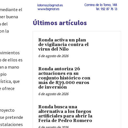
 mediante el
oner buena
Últimos artículos
a del
on la
Ronda activa un plan
de vigilancia contra el
virus del Nilo
ovimientos
6 de agosto de 2026
 de ellos es
zan a mano
Ronda autoriza 26
actuaciones en su
ipio
conjunto histórico con
ística, que
más de 839.000 euros
de inversión
e ofrece
6 de agosto de 2026
Ronda busca una
proyecto
alternativa a los fuegos
artificiales para abrir la
 se pretende
Feria de Pedro Romero
instalaciones
6 de agosto de 2026