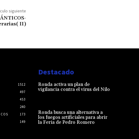
ículo siguiente
ÁNTICOS-
rarias( II)
Destacado
Ronda activa un plan de
1512
vigilancia contra el virus del Nilo
497
453
240
Ronda busca una alternativa a
ICOS
173
los fuegos artificiales para abrir
149
la Feria de Pedro Romero