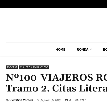
No menu items!
HOME
RONDA
E
PODCAST
VIAJEROS ROMÁNTICOS
Nº100-VIAJEROS R
Tramo 2. Citas Litera
By
Faustino Peralta
14 de junio de 2023
0
2191