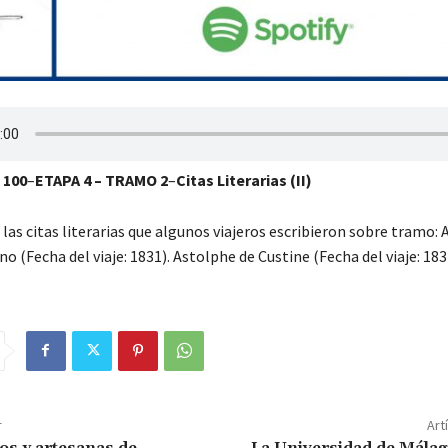
 100
–
ETAPA 4 – TRAMO 2
–
Citas Literarias (II)
las citas literarias que algunos viajeros escribieron sobre tramo
 (Fecha del viaje: 1831). Astolphe de Custine (Fecha del viaje: 1831
r
Art
os y artesanas de
La Universidad de Málag