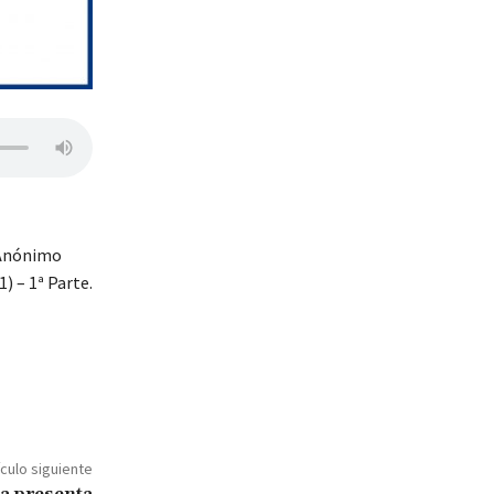
: Anónimo
) – 1ª Parte.
ículo siguiente
a presenta