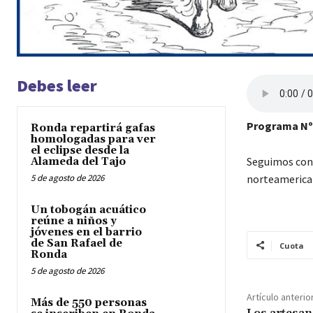
Debes leer
Programa Nº
Ronda repartirá gafas
homologadas para ver
el eclipse desde la
Seguimos con 
Alameda del Tajo
5 de agosto de 2026
norteamericano
Un tobogán acuático
reúne a niños y
jóvenes en el barrio
de San Rafael de
Cuota
Ronda
5 de agosto de 2026
Artículo anterio
Más de 550 personas
Los artesan