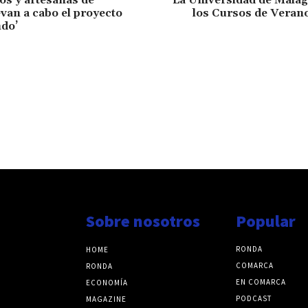
evan a cabo el proyecto
los Cursos de Veran
do’
Sobre nosotros
Popular
RONDA
HOME
COMARCA
RONDA
EN COMARCA
ECONOMÍA
PODCAST
MAGAZINE