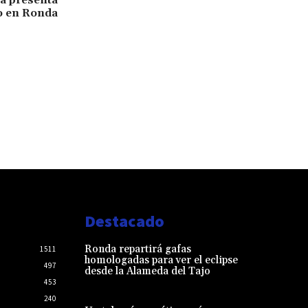
o en Ronda
Destacado
Ronda repartirá gafas
1511
homologadas para ver el eclipse
497
desde la Alameda del Tajo
453
240