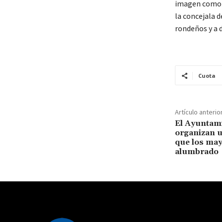
imagen como e
la concejala d
rondeños y a d
Cuota
Artículo anterio
El Ayuntami
organizan u
que los may
alumbrado