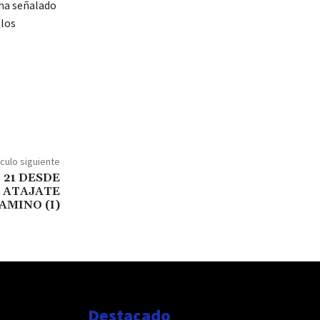
 ha señalado
 los
ículo siguiente
º 21 DESDE
 ATAJATE
AMINO (I)
Destacado