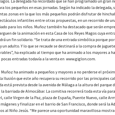
Magos. La delegada ha recordado que se han programado un gran 
ra los pequeños en esas jornadas. Según ha indicado la delegada, s
intas zonas en la que los más pequeños podrán disfrutar de hincha
ectáculos infantiles entre otras propuestas, en un recorrido de un
ñado para los niños. Muñoz también ha destacado que serán empre
carguen de la animación en esta Casa de los Reyes Magos cuya entr
drá un fin solidario. “Se trata de una entrada simbólica porque por
y un adulto. Y lo que se recaude se destinará a la compra de juguet
erables”, ha explicado al tiempo que ha animado a los mayores a h
s pocas entradas todavía a la venta en www.giglon.com.
, Muñoz ha animado a pequeños y mayores a no perderse el próxim
a Ilusión que este año recupera su recorrido por las principales cal
ida está prevista desde la avenida de Málaga a la altura del parque d
la barriada de Almocábar. La comitiva recorrerá toda esta vía par
l, calle Virgen de la Paz, plaza de España, Puente Nuevo, calle Ar
Imágenes y finalizar en el barrio de San Francisco, donde será la A
os al Niño Jesús. “Me parece una oportunidad maravillosa mostra