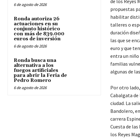
de los Reyes 
6 de agosto de 2026
propuestas pa
habilitar dist
Ronda autoriza 26
actuaciones en su
talleres o esp
conjunto histórico
duración dise
con más de 839.000
euros de inversión
las que se en
6 de agosto de 2026
euro y que ten
entra un niño 
Ronda busca una
familias vuln
alternativa a los
fuegos artificiales
algunas de la
para abrir la Feria de
Pedro Romero
Por otro lado
6 de agosto de 2026
Cabalgata de l
ciudad. La sal
Bandolero, en 
carrera Espine
Cuesta de las 
los Reyes Mag