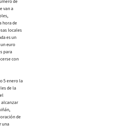
número de
e van a
bles,
a hora de
sas locales
ada es un
 un euro
es para
acerse con
o 5 enero la
les de la
el
a alcanzar
miñán,
doración de
r una