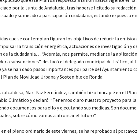
ciado por la Junta de Andalucía, tras haberse licitado su redacció
nsuado y sometido a participación ciudadana, estando expuesto e
idas que se contemplan figuran los objetivos de reducir la emision
mpulsar la transición energética, actuaciones de investigación y d
ón de la ciudadanía… “Además, nos permite, mediante la aplicación
der a subvenciones”, destacó el delegado municipal de Tráfico, al
 ya se han dado pasos importantes por parte del Ayuntamiento c
l Plan de Movilidad Urbana y Sostenible de Ronda.
la alcaldesa, Mari Paz Fernández, también hizo hincapié en el Plan
bio Climático y declaró: “Tenemos claro nuestro proyecto para la 
ndo documentos para ello y ejecutando sus medidas. Son docume
ciales, sobre cómo vamos a afrontar el futuro”.
 en el pleno ordinario de este viernes, se ha reprobado al portavo