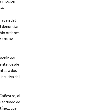
na moción
ta.
imagen del
l denunciar
ibió órdenes
er de las
ración del
mente, desde
ntas a dos
ejecutiva del
Cañestro, al
e actuado de
tínez, que