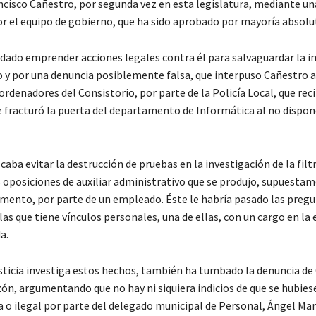
ncisco Cañestro, por segunda vez en esta legislatura, mediante u
r el equipo de gobierno, que ha sido aprobado por mayoría absolu
ordado emprender acciones legales contra él para salvaguardar la 
y por una denuncia posiblemente falsa, que interpuso Cañestro a
 ordenadores del Consistorio, por parte de la Policía Local, que rec
e fracturó la puerta del departamento de Informática al no dispon
aba evitar la destrucción de pruebas en la investigación de la filt
 oposiciones de auxiliar administrativo que se produjo, supuesta
mento, por parte de un empleado. Éste le habría pasado las pregu
as que tiene vínculos personales, una de ellas, con un cargo en la 
a.
usticia investiga estos hechos, también ha tumbado la denuncia de 
zón, argumentando que no hay ni siquiera indicios de que se hubies
 o ilegal por parte del delegado municipal de Personal, Ángel Mar