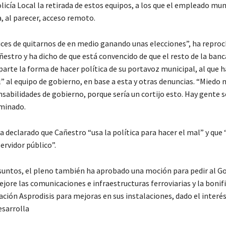
licía Local la retirada de estos equipos, a los que el empleado mun
, al parecer, acceso remoto.
ices de quitarnos de en medio ganando unas elecciones”, ha repro
estro y ha dicho de que está convencido de que el resto de la banc
rte la forma de hacer política de su portavoz municipal, al que h
l” al equipo de gobierno, en base a esta y otras denuncias. “Miedo 
sabilidades de gobierno, porque sería un cortijo esto. Hay gente s
minado.
a declarado que Cañestro “usa la política para hacer el mal” y que 
servidor público”.
suntos, el pleno también ha aprobado una moción para pedir al G
ore las comunicaciones e infraestructuras ferroviarias y la bonifi
ación Asprodisis para mejoras en sus instalaciones, dado el interé
esarrolla