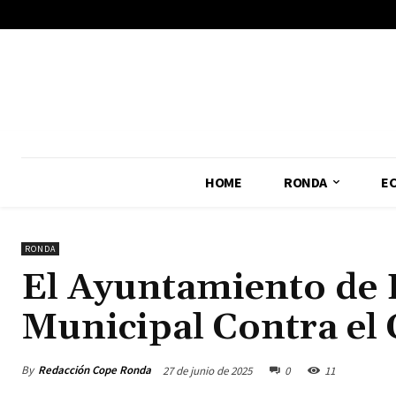
No menu items!
HOME
RONDA
E
RONDA
El Ayuntamiento de 
Municipal Contra el
By
Redacción Cope Ronda
27 de junio de 2025
0
11