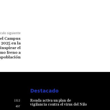
ículo siguiente
 el Campus
 2025 en la
inspirar el
mo freno a
espoblación
Destacado
Ronda activa un plan de
1512
vigilancia contra el virus del Nilo
497