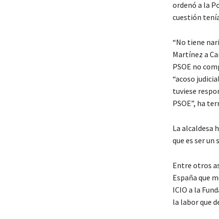
ordenó a la Po
cuestión tenía
“No tiene nar
Martínez a Cañ
PSOE no compa
“acoso judicia
tuviese respon
PSOE”, ha ter
La alcaldesa h
que es ser un 
Entre otros a
España que mej
ICIO a la Fund
la labor que d