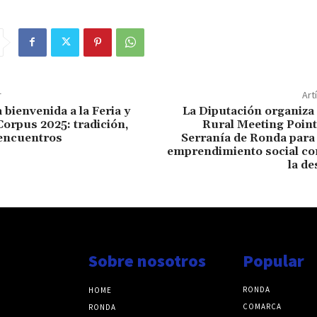
r
Art
a bienvenida a la Feria y
La Diputación organiza
Corpus 2025: tradición,
Rural Meeting Point
eencuentros
Serranía de Ronda para 
emprendimiento social co
la d
Sobre nosotros
Popular
RONDA
HOME
COMARCA
RONDA