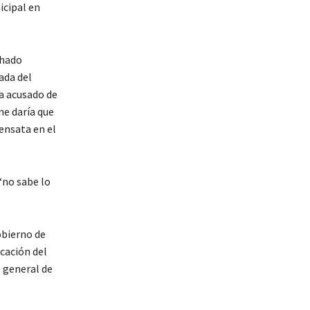
icipal en
chado
ada del
a acusado de
me daría que
ensata en el
“no sabe lo
obierno de
cación del
s general de