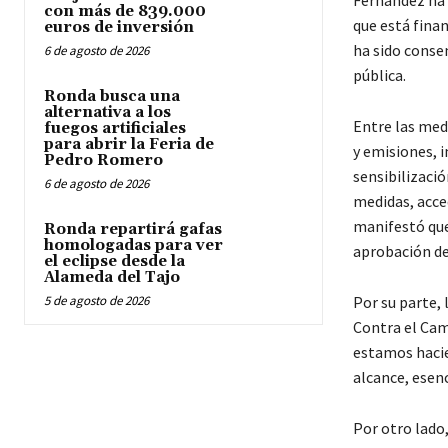
con más de 839.000
que está finan
euros de inversión
ha sido conse
6 de agosto de 2026
pública.
Ronda busca una
alternativa a los
Entre las med
fuegos artificiales
para abrir la Feria de
y emisiones, i
Pedro Romero
sensibilizaci
6 de agosto de 2026
medidas, acce
manifestó que
Ronda repartirá gafas
homologadas para ver
aprobación de
el eclipse desde la
Alameda del Tajo
5 de agosto de 2026
Por su parte, 
Contra el Cam
estamos hacie
alcance, esen
Por otro lado,