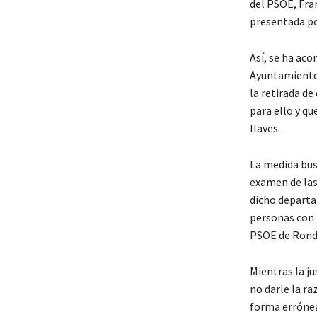
del PSOE, Fra
presentada po
Así, se ha ac
Ayuntamiento 
la retirada de
para ello y qu
llaves.
La medida busc
examen de las
dicho departa
personas con l
PSOE de Rond
Mientras la j
no darle la ra
forma errónea