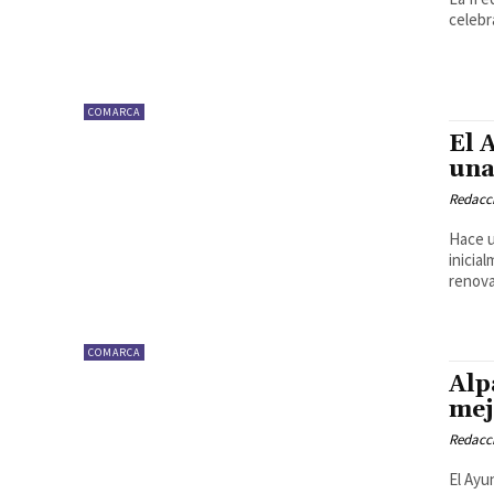
celebr
COMARCA
El 
una
Redacc
Hace u
inicia
renova
COMARCA
Alp
mej
Redacc
El Ayu