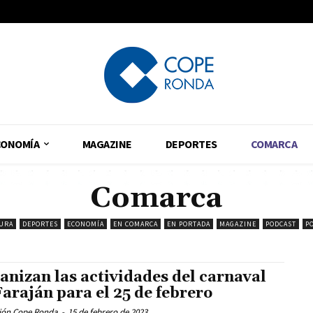
CONOMÍA
MAGAZINE
DEPORTES
COMARCA
Comarca
URA
DEPORTES
ECONOMÍA
EN COMARCA
EN PORTADA
MAGAZINE
PODCAST
P
anizan las actividades del carnaval
Faraján para el 25 de febrero
ión Cope Ronda
-
15 de febrero de 2023