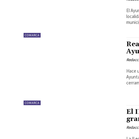
El Ayu
locali
municip
COMARCA
Rea
Ayu
Redacc
Hace u
Ayunta
cerrami
COMARCA
El 
gra
Redacc
La II 