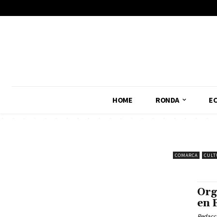
No menu items!
HOME
RONDA
E
COMARCA
CULT
Org
en 
Redacc