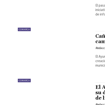
El pas
inicia
de inf
COMARCA
Cañ
cam
Redacc
El Ayu
creaci
munici
COMARCA
El 
su 
de 
Redacc