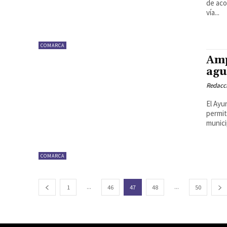
de aco
vía...
COMARCA
Amp
agu
Redacc
El Ayu
permit
COMARCA
...
...
1
46
47
48
50