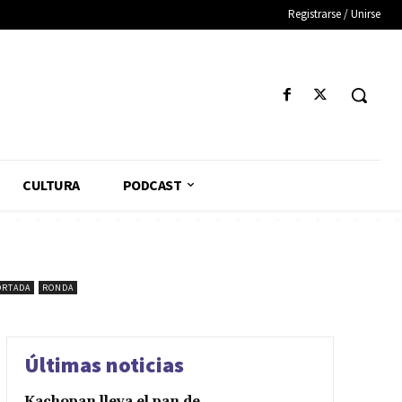
Registrarse / Unirse
CULTURA
PODCAST
ORTADA
RONDA
Últimas noticias
Kachopan lleva el pan de