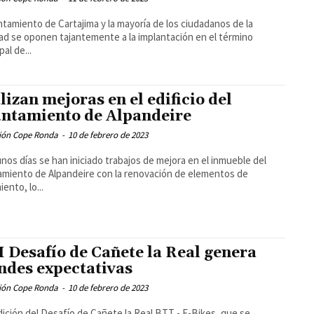
ntamiento de Cartajima y la mayoría de los ciudadanos de la
dad se oponen tajantemente a la implantación en el término
al de...
lizan mejoras en el edificio del
ntamiento de Alpandeire
ión Cope Ronda
-
10 de febrero de 2023
nos días se han iniciado trabajos de mejora en el inmueble del
miento de Alpandeire con la renovación de elementos de
ento, lo...
II Desafío de Cañete la Real genera
ndes expectativas
ión Cope Ronda
-
10 de febrero de 2023
edición del Desafío de Cañete la Real BTT - E-Bikes, que se