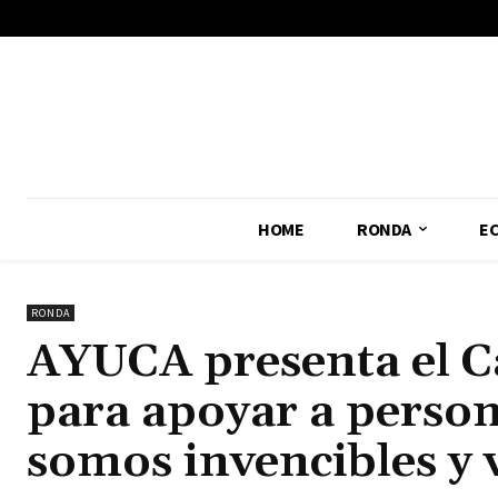
No menu items!
HOME
RONDA
E
RONDA
AYUCA presenta el C
para apoyar a person
somos invencibles y v