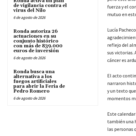
Ronda activa un plan
de vigilancia contra el
fuerza y el c
virus del Nilo
mutuo en esto
6 de agosto de 2026
Lucía Pacheco
Ronda autoriza 26
actuaciones en su
agradecimient
conjunto histórico
reflejo del al
con más de 839.000
euros de inversión
sus victorias.
6 de agosto de 2026
cáncer es ardu
Ronda busca una
El acto contin
alternativa a los
fuegos artificiales
narraron hist
para abrir la Feria de
y un texto que
Pedro Romero
momentos más 
6 de agosto de 2026
Este calendar
también una h
las personas 