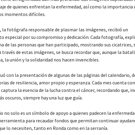
oraje de quienes enfrentan la enfermedad, así como la importancia 
s momentos difíciles.
, la fotógrafa responsable de plasmar las imágenes, recibió un
o especial por su compromiso y dedicación. Cada fotografía, expli
ma de las personas que han participado, mostrando sus cicatrices, s
 A través de estas imágenes, se busca recordar que, aunque la batall
a, la unión y la solidaridad nos hacen invencibles.
uó con la presentación de algunas de las páginas del calendario, 
orias de resiliencia, amor propio y esperanza. Cada mes cuenta co
 captura la esencia de la lucha contra el cáncer, recordando que, in
oscuros, siempre hay una luz que guía.
io no solo es un símbolo de apoyo a quienes padecen la enfermeda
erramienta para recaudar fondos que permitan continuar ayudan
que lo necesiten, tanto en Ronda como en la serranía.