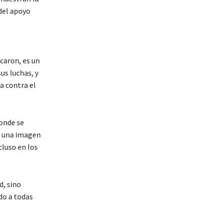
del apoyo
caron, es un
us luchas, y
a contra el
donde se
n una imagen
cluso en los
d, sino
do a todas