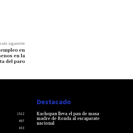
ículo siguiente
sempleo en
enos en la
sta del paro
Destacado
Kachopan lleva el pan de masa
1512
madre de Ronda al escaparate
497
nacional
453