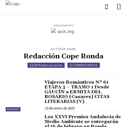
- Advertisement -
AUTHOR NAME
Redacción Cope Ronda
2238 Publicaciones
0 COMENTARIOS
Viajeros Románticos Nº 61
ETAPA 3 – TRAMO 1 Desde
GAUCÍN a ERMITA DEL
ROSARIO (Casares) CITAS
LITERARIAS (V)
13 de enero de 2023
PODCAST
Los XXVI Premios Andalucía de
Medio Ambiente se entregarán
el 16 de febrero en Ronda