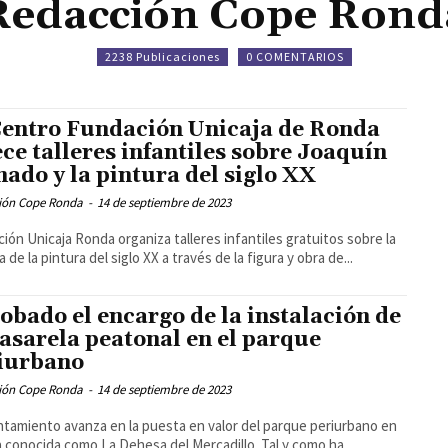
Redacción Cope Rond
2238 Publicaciones
0 COMENTARIOS
Centro Fundación Unicaja de Ronda
ece talleres infantiles sobre Joaquín
nado y la pintura del siglo XX
ión Cope Ronda
-
14 de septiembre de 2023
ión Unicaja Ronda organiza talleres infantiles gratuitos sobre la
a de la pintura del siglo XX a través de la figura y obra de...
obado el encargo de la instalación de
pasarela peatonal en el parque
iurbano
ión Cope Ronda
-
14 de septiembre de 2023
ntamiento avanza en la puesta en valor del parque periurbano en
a conocida como La Dehesa del Mercadillo. Tal y como ha...