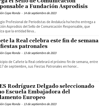
rga el Sello de Comunicación
ponsable a Fundación Asprodisis
ión Cope Ronda
-
14 de septiembre de 2023
egio Profesional de Periodistas de Andalucía ha hecho entrega a
ión Asprodisis del Sello de Comunicación Responsable, que
za que la entidad lleva...
ete la Real celebra este fin de semana
 fiestas patronales
ión Cope Ronda
-
13 de septiembre de 2023
icipio de Cañete la Real celebrará el próximo fin de semana, entre
y 17 de septiembre, sus Fiestas Patronales en honor...
IES Rodríguez Delgado seleccionado
o Escuela Embajadora del
lamento Europeo
ión Cope Ronda
-
13 de septiembre de 2023