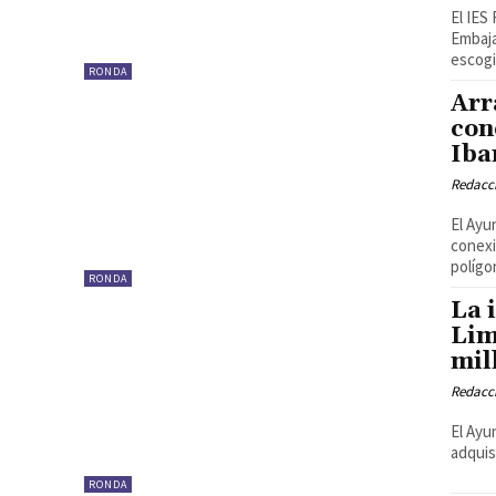
El IES
Embaja
RONDA
Arr
con
Iba
Redacc
El Ayu
conexi
polígon
RONDA
La 
Lim
mil
Redacc
El Ayu
adquis
RONDA