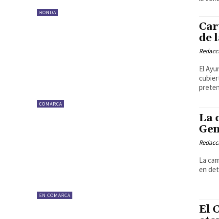
RONDA
Car
de 
Redacc
El Ayu
cubier
preten
COMARCA
La 
Gen
Redacc
La cam
en det
EN COMARCA
El 