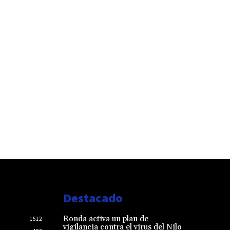
Destacado
Ronda activa un plan de
1512
vigilancia contra el virus del Nilo