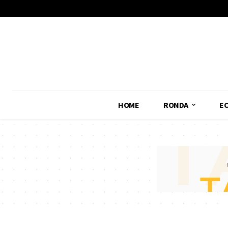
No menu items!
HOME
RONDA
E