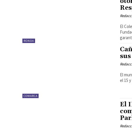
oto
Res
Redacc
El Col
Fundac
garanti
RONDA
Cañ
sus
Redacc
El mun
el 15 
COMARCA
El 
com
Par
Redacc