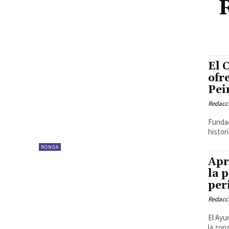
El 
ofr
Pei
Redacc
Fundac
histori
RONDA
Apr
la 
per
Redacc
El Ayu
la zon