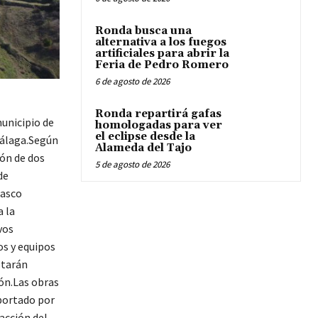
Ronda busca una
alternativa a los fuegos
artificiales para abrir la
Feria de Pedro Romero
6 de agosto de 2026
Ronda repartirá gafas
municipio de
homologadas para ver
el eclipse desde la
Málaga.Según
Alameda del Tajo
ión de dos
5 de agosto de 2026
de
casco
a la
vos
os y equipos
starán
ión.Las obras
aportado por
acción del