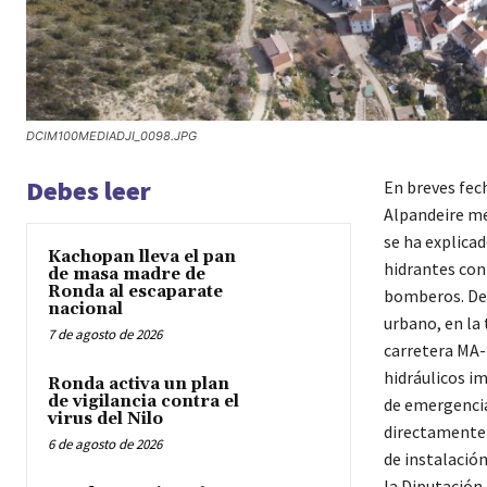
DCIM100MEDIADJI_0098.JPG
Debes leer
En breves fech
Alpandeire me
se ha explicad
Kachopan lleva el pan
hidrantes con
de masa madre de
Ronda al escaparate
bomberos. De 
nacional
urbano, en la 
7 de agosto de 2026
carretera MA-
hidráulicos i
Ronda activa un plan
de vigilancia contra el
de emergencia
virus del Nilo
directamente c
6 de agosto de 2026
de instalació
la Diputación