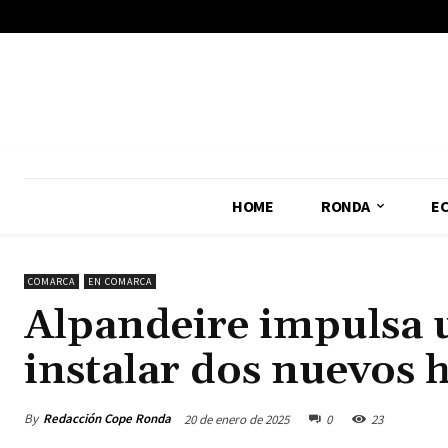
No menu items!
HOME
RONDA
E
COMARCA
EN COMARCA
Alpandeire impulsa 
instalar dos nuevos 
By
Redacción Cope Ronda
20 de enero de 2025
0
23