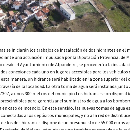
as se iniciarán los trabajos de instalación de dos hidrantes en el 
diante una actuación impulsada por la Diputación Provincial de 
o desde el Ayuntamiento de Alpandeire, se procederá a la instalac
 dos conexiones cada uno en lugares accesibles para los vehículos 
esta manera, un hidrante será habilitado en la zona superior del 
travesía de la localidad. La otra toma de agua será instalada junto 
7307, a unos 300 metros del municipio.Los hidrantes son dispositi
mprescindibles para garantizar el suministro de agua a los bomber
 en caso de incendio. En este sentido, las nuevas tomas de agua e
onectadas a los depósitos municipales, y no a la red de distribuc
n de los dos hidrantes dispone de un presupuesto de 55.000 euros 
 Provincial de Málaga, administración también encargada de la red