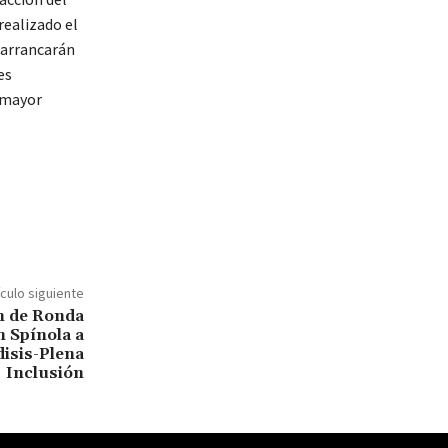
realizado el
e arrancarán
es
n mayor
ículo siguiente
n de Ronda
n Spínola a
isis-Plena
Inclusión