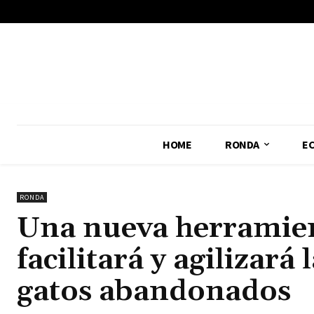
No menu items!
HOME
RONDA
E
RONDA
Una nueva herramien
facilitará y agilizará
gatos abandonados