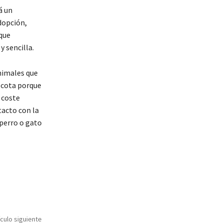
á un
dopción,
que
y sencilla.
nimales que
scota porque
 coste
tacto con la
 perro o gato
ículo siguiente