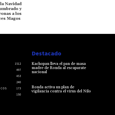
 la Navidad
lumbrado y
ronas a los
yes Magos
Destacado
Kachopan lleva el pan de masa
1512
madre de Ronda al escaparate
497
nacional
453
240
Ronda activa un plan de
ICOS
173
vigilancia contra el virus del Nilo
150