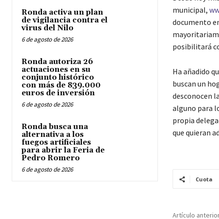
municipal,
ww
Ronda activa un plan
de vigilancia contra el
documento en 
virus del Nilo
mayoritariame
6 de agosto de 2026
posibilitará 
Ronda autoriza 26
actuaciones en su
Ha añadido qu
conjunto histórico
buscan un hog
con más de 839.000
euros de inversión
desconocen la 
6 de agosto de 2026
alguno para l
propia delega
Ronda busca una
que quieran 
alternativa a los
fuegos artificiales
para abrir la Feria de
Pedro Romero
6 de agosto de 2026
Cuota
Artículo anterio