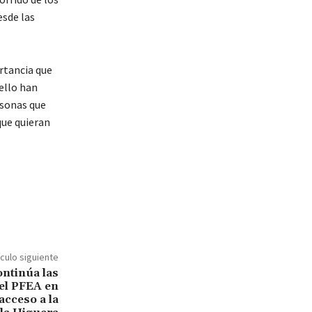
esde las
rtancia que
ello han
rsonas que
 que quieran
ículo siguiente
ntinúa las
el PFEA en
acceso a la