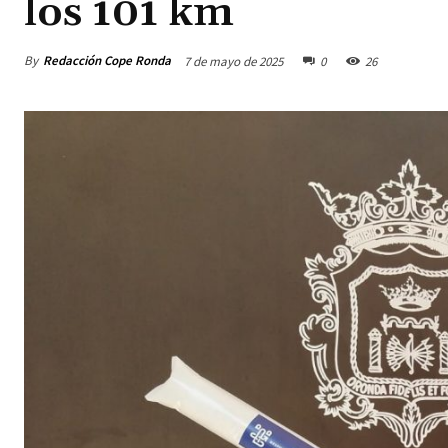
los 101 km
By
Redacción Cope Ronda
7 de mayo de 2025
0
26