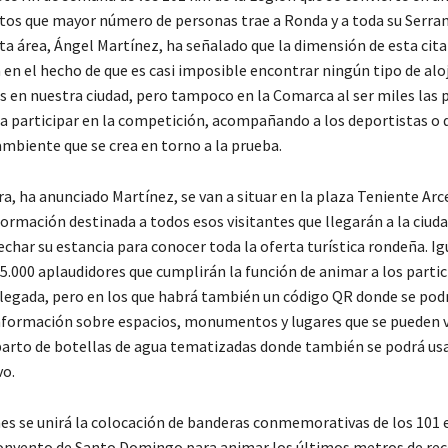
os que mayor número de personas trae a Ronda y a toda su Serraní
ta área, Ángel Martínez, ha señalado que la dimensión de esta cita
en el hecho de que es casi imposible encontrar ningún tipo de al
as en nuestra ciudad, pero tampoco en la Comarca al ser miles las
 a participar en la competición, acompañando a los deportistas o 
ambiente que se crea en torno a la prueba.
a, ha anunciado Martínez, se van a situar en la plaza Teniente Arc
ormación destinada a todos esos visitantes que llegarán a la ciuda
char su estancia para conocer toda la oferta turística rondeña. I
 5.000 aplaudidores que cumplirán la función de animar a los parti
 llegada, pero en los que habrá también un código QR donde se pod
formación sobre espacios, monumentos y lugares que se pueden vis
parto de botellas de agua tematizadas donde también se podrá us
o.
nes se unirá la colocación de banderas conmemorativas de los 101 
onvento de Santo Domingo para animar los últimos metros de reco