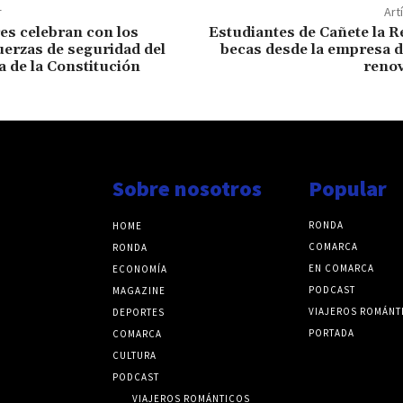
r
Art
es celebran con los
Estudiantes de Cañete la R
uerzas de seguridad del
becas desde la empresa d
ía de la Constitución
reno
Sobre nosotros
Popular
RONDA
HOME
COMARCA
RONDA
EN COMARCA
ECONOMÍA
PODCAST
MAGAZINE
VIAJEROS ROMÁNT
DEPORTES
PORTADA
COMARCA
CULTURA
PODCAST
VIAJEROS ROMÁNTICOS