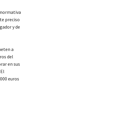
a normativa
te preciso
gador y de
meten a
ros del
rar en sus
 El
.000 euros