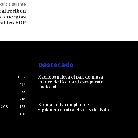
ículo siguiente
eal reciben
e energías
vables EDP
Destacado
Kachopan lleva el pan de masa
1512
madre de Ronda al escaparate
497
nacional
453
240
Ronda activa un plan de
ICOS
173
vigilancia contra el virus del Nilo
150