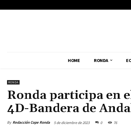
No menu items!
HOME
RONDA
E
RONDA
Ronda participa en e
4D-Bandera de Anda
By
Redacción Cope Ronda
5 de diciembre de 2023
0
76