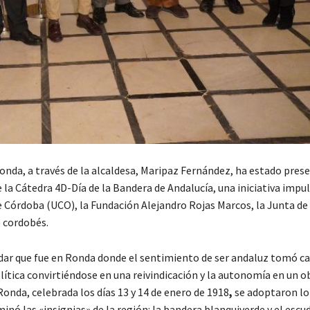
onda, a través de la alcaldesa, Maripaz Fernández, ha estado prese
la Cátedra 4D-Día de la Bandera de Andalucía, una iniciativa impul
e Córdoba (UCO), la Fundación Alejandro Rojas Marcos, la Junta de
o cordobés.
dar que fue en Ronda donde el sentimiento de ser andaluz tomó ca
ítica convirtiéndose en una reivindicación y la autonomía en un ob
onda, celebrada los días 13 y 14 de enero de 1918
,
se adoptaron lo
nó las «insignias» de la región: la bandera blanquiverde y el escu