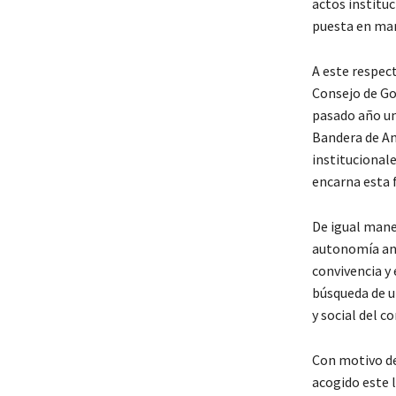
actos instituc
puesta en mar
A este respec
Consejo de Go
pasado año un
Bandera de And
institucionale
encarna esta 
De igual mane
autonomía and
convivencia y 
búsqueda de 
y social del c
Con motivo de
acogido este 