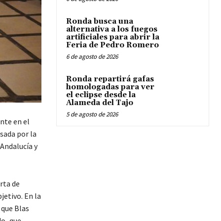
Ronda busca una
alternativa a los fuegos
artificiales para abrir la
Feria de Pedro Romero
6 de agosto de 2026
Ronda repartirá gafas
homologadas para ver
el eclipse desde la
Alameda del Tajo
5 de agosto de 2026
nte en el
sada por la
 Andalucía y
rta de
jetivo. En la
 que Blas
do
,
que