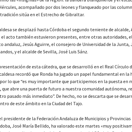
Hércules, acompañado por dos leones y flanqueado por las column
 tradición sitúa en el Estrecho de Gibraltar.
caldesa se desplazó hasta Córdoba el segundo teniente de alcalde,
n el acto también estuvieron presentes, entre otras autoridades, e
 andaluz, Jesús Aguirre, el consejero de Universidad de la Junta, 
dos, y el alcalde de Sevilla, José Luis Sánz.
presentación de esta cátedra, que se desarrolló en el Real Círculo d
lcaldesa recordó que Ronda ha jugado un papel fundamental en la h
por lo que “es muy importante que participemos en la puesta en 
va, que abre una puerta de futuro a nuestra comunidad autónoma, 
ro pasado más inmediato”. De hecho, no se descarta que se desar
ntro de este ámbito en la Ciudad del Tajo.
el presidente de la Federación Andaluza de Municipios y Provincias
rdoba, José María Bellido, ha valorado este martes «muy positiva