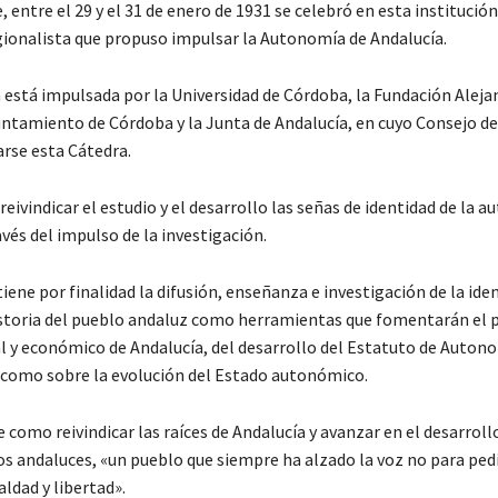
e, entre el 29 y el 31 de enero de 1931 se celebró en esta institución
onalista que propuso impulsar la Autonomía de Andalucía.
a está impulsada por la Universidad de Córdoba, la Fundación Alej
untamiento de Córdoba y la Junta de Andalucía, en cuyo Consejo d
rse esta Cátedra.
 reivindicar el estudio y el desarrollo las señas de identidad de la 
vés del impulso de la investigación.
iene por finalidad la difusión, enseñanza e investigación de la iden
historia del pueblo andaluz como herramientas que fomentarán el 
ial y económico de Andalucía, del desarrollo del Estatuto de Auton
í como sobre la evolución del Estado autonómico.
como reivindicar las raíces de Andalucía y avanzar en el desarrollo
os andaluces, «un pueblo que siempre ha alzado la voz no para ped
aldad y libertad».