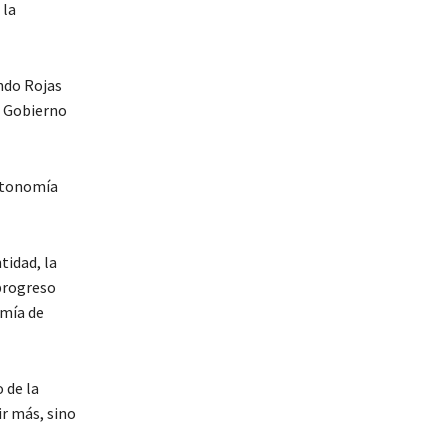
 la
ando Rojas
e Gobierno
autonomía
tidad, la
progreso
omía de
 de la
ir más, sino