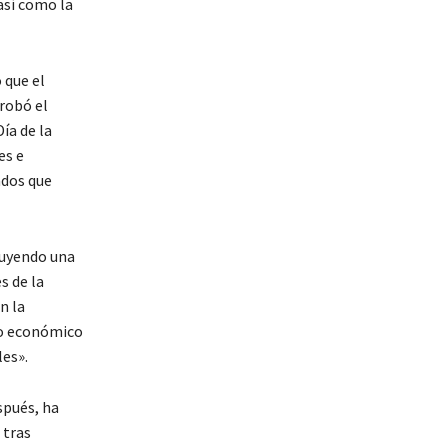
así como la
 que el
robó el
ía de la
es e
ados que
ruyendo una
s de la
n la
so económico
oles».
spués, ha
 tras