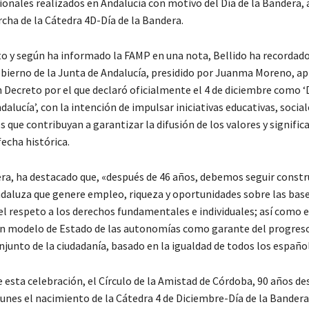
ionales realizados en Andalucía con motivo del Día de la Bandera, 
cha de la Cátedra 4D-Día de la Bandera.
to y según ha informado la FAMP en una nota, Bellido ha recordado
bierno de la Junta de Andalucía, presidido por Juanma Moreno, ap
 Decreto por el que declaró oficialmente el 4 de diciembre como ‘D
alucía’, con la intención de impulsar iniciativas educativas, social
s que contribuyan a garantizar la difusión de los valores y signific
fecha histórica.
ra, ha destacado que, «después de 46 años, debemos seguir const
aluza que genere empleo, riqueza y oportunidades sobre las base
el respeto a los derechos fundamentales e individuales; así como e
un modelo de Estado de las autonomías como garante del progre
onjunto de la ciudadanía, basado en la igualdad de todos los españ
 esta celebración, el Círculo de la Amistad de Córdoba, 90 años de
lunes el nacimiento de la Cátedra 4 de Diciembre-Día de la Bandera