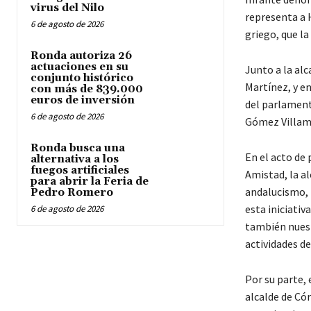
virus del Nilo
representa a 
6 de agosto de 2026
griego, que la
Ronda autoriza 26
actuaciones en su
Junto a la al
conjunto histórico
Martínez, y e
con más de 839.000
euros de inversión
del parlamento
6 de agosto de 2026
Gómez Villaman
Ronda busca una
En el acto de 
alternativa a los
fuegos artificiales
Amistad, la a
para abrir la Feria de
andalucismo, 
Pedro Romero
esta iniciati
6 de agosto de 2026
también nuest
actividades de
Por su parte, 
alcalde de Có