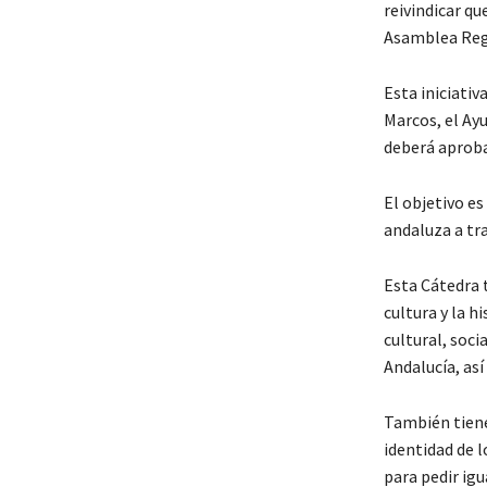
reivindicar qu
Asamblea Regi
Esta iniciativ
Marcos, el Ay
deberá aproba
El objetivo es
andaluza a tra
Esta Cátedra t
cultura y la 
cultural, soc
Andalucía, as
También tiene 
identidad de l
para pedir igu