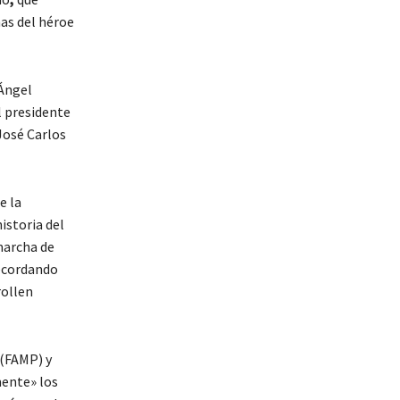
as del héroe
 Ángel
l presidente
José Carlos
e la
istoria del
marcha de
recordando
rollen
 (FAMP) y
mente» los