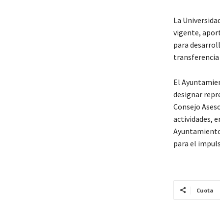
La Universida
vigente, aport
para desarroll
transferencia
El Ayuntamien
designar repr
Consejo Asesor
actividades, e
Ayuntamiento 
para el impul
Cuota