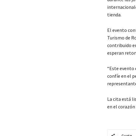
internacional
tienda.
El evento con
Turismo de Ron
contribuido en
esperan retom
“Este evento e
confíe en el 
representant
La cita está l
en el corazón
Cuota