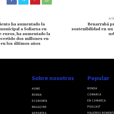
r
Art
iento ha aumentado la
Benarrabá p
municipal a Soliarsa en
sostenibilidad en u
e euros, ha aumentado la
ur
invertido dos millones en
en los últimos años
Sobre nosotros
Popular
RONDA
HOME
COMARCA
RONDA
EN COMARCA
ECONOMÍA
PODCAST
MAGAZINE
VIAJEROS ROMÁNT
DEPORTES