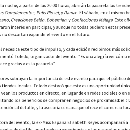
 la noche, a partir de las 20:00 horas, abrirán la pasarela las tienda
us Complementos, Pulis Ploset
, y
Dama
e. El sábado, en el mismo ho
bano, Creaciones Belén, Bohemian
, y
Confecciones Málaga
. Este a
aron interés en participar, y aunque no todas pudieron estar prese
 no descartan expandir el evento en el futuro.
l necesita este tipo de impulso, y cada edición recibimos más soli
comentó Toledo, organizador del evento. “Es una alegría ver cómo 
lece gracias a esta pasarela.”
ores subrayan la importancia de este evento para que el público 
s tiendas locales. Toledo destacó que esta es una oportunidad únic
 vean los productos en directo, en lugar de en redes sociales o en
altando los beneficios de comprar en negocios de proximidad: el t
tención al detalle, y la asesoría cercana que ofrece el comercio loca
ra del evento, la ex-Miss España Elisabeth Reyes acompañará a
rnadas de desfile, aportando su experiencia en las pasarelas nacio