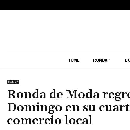
No menu items!
HOME
RONDA
E
RONDA
Ronda de Moda regre
Domingo en su cuarta
comercio local