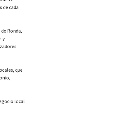
s de cada
o de Ronda,
o y
izadores
ocales, que
onio,
negocio local