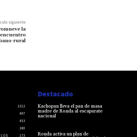
ículo siguiente
romueve la
n encuentro
bano-rural
Destacado
Kachopan lleva el pan de masa
1512
madre de Ronda al escaparate
497
nacional
453
240
Ronda activa un plan de
ICOS
173