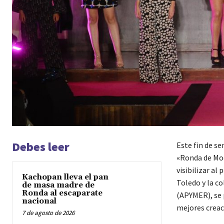
Debes leer
Este fin de s
«Ronda de Mod
visibilizar al
Kachopan lleva el pan
Toledo y la c
de masa madre de
Ronda al escaparate
(APYMER), se 
nacional
mejores creac
7 de agosto de 2026