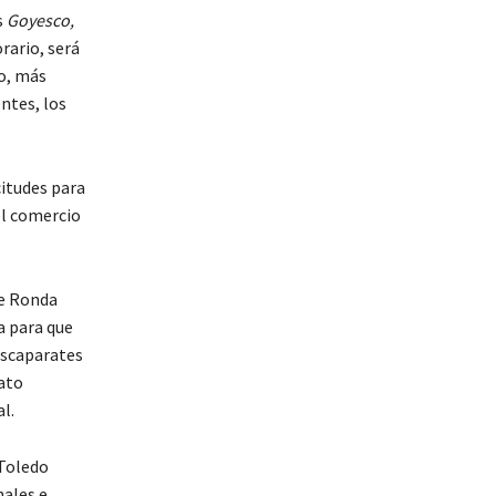
s
Goyesco,
rario, será
ño, más
ntes, los
citudes para
el comercio
de Ronda
a para que
 escaparates
rato
l.
 Toledo
nales e