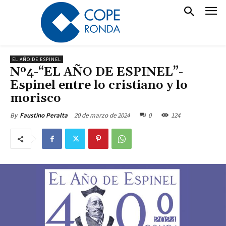
EL AÑO DE ESPINEL
Nº4-“EL AÑO DE ESPINEL”-
Espinel entre lo cristiano y lo
morisco
20 de marzo de 2024
0
124
By
Faustino Peralta