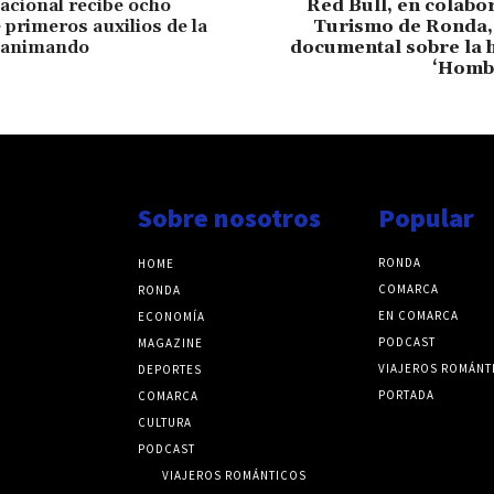
Nacional recibe ocho
Red Bull, en colabo
 primeros auxilios de la
Turismo de Ronda, 
eanimando
documental sobre la 
‘Hombr
Sobre nosotros
Popular
RONDA
HOME
COMARCA
RONDA
EN COMARCA
ECONOMÍA
PODCAST
MAGAZINE
VIAJEROS ROMÁNT
DEPORTES
PORTADA
COMARCA
CULTURA
PODCAST
VIAJEROS ROMÁNTICOS