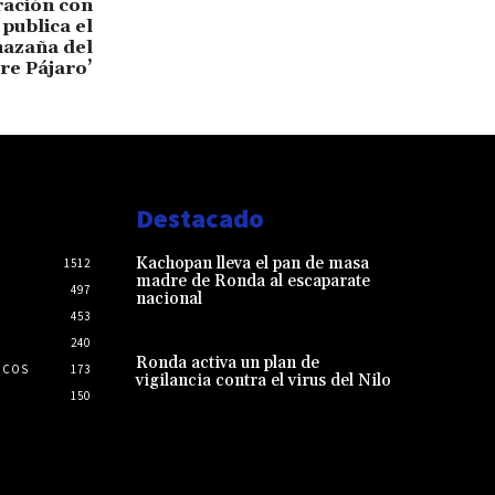
ración con
publica el
hazaña del
e Pájaro’
Destacado
Kachopan lleva el pan de masa
1512
madre de Ronda al escaparate
497
nacional
453
240
Ronda activa un plan de
ICOS
173
vigilancia contra el virus del Nilo
150