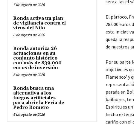
será a las el 
7 de agosto de 2026
El párroco, F
Ronda activa un plan
de vigilancia contra el
28.000 euros d
virus del Nilo
esta iniciati
6 de agosto de 2026
queda la resp
de nuestros ar
Ronda autoriza 26
actuaciones en su
conjunto histórico
Por su parte 
con más de 839.000
euros de inversión
objetivo es qu
6 de agosto de 2026
Flamenco’ y q
representació
Ronda busca una
parada en Boll
alternativa a los
fuegos artificiales
bailaores, te
para abrir la Feria de
Espíritu es un
Pedro Romero
hecho extensiv
6 de agosto de 2026
cariño con el 