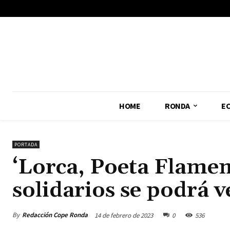
No menu items!
HOME
RONDA
E
PORTADA
‘Lorca, Poeta Flamen
solidarios se podrá v
By
Redacción Cope Ronda
14 de febrero de 2023
0
536