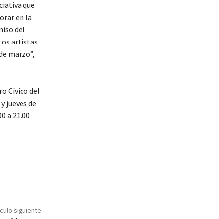
ciativa que
orar en la
miso del
tos artistas
de marzo”,
o Cívico del
 y jueves de
00 a 21.00
ículo siguiente