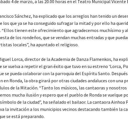
sábado 4 de marzo, a las 20.00 horas en el Teatro Municipal Vicente 
rancisco Sánchez, ha explicado que los arreglos han tenido un des
e los que ya se ha conseguido sufragar la mitad y por ello ha quer
va. “Ellos tienen este ofrecimiento que agradecemos muchísimo y a
uesta de los rondeños, que se vendan muchas entradas y que puedan
tistas locales”, ha apuntado el religioso.
Miguel Lorca, director de la Academia de Danza Flamenkos, ha expl
e se vuelva a repetir el gran éxito que tuvo en su estreno ‘Lorca, P
ue se pueda colaborar con la parroquia del Espíritu Santo. Después
n en Ronda, la obra girará por otras ciudades andaluces con una p
ulos de la Mitación. “Tanto los músicos, las cantaoras y nosotros 
nemos mucha ilusión y espero que el pueblo de Ronda se vuelque po
 símbolo de la ciudad”, ha señalado el bailaor. La cantaora Ainhoa 
a la invitación a los municipios vecinos destacando también la cal
que se está preparando.