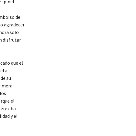
Espinel.
embolso de
ido agradecer
hora solo
 disfrutar
icado que el
oeta
 de su
rimera
los
rque el
Pérez ha
idad y el