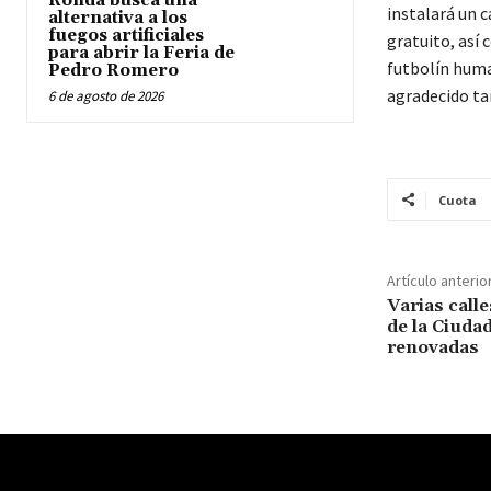
Ronda busca una
instalará un 
alternativa a los
fuegos artificiales
gratuito, así 
para abrir la Feria de
futbolín huma
Pedro Romero
agradecido ta
6 de agosto de 2026
Cuota
Artículo anterio
Varias calle
de la Ciuda
renovadas