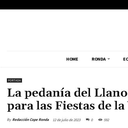
No menu items!
HOME
RONDA
E
PORTADA
La pedanía del Llano
para las Fiestas de l
By
Redacción Cope Ronda
12 de julio de 2023
0
592