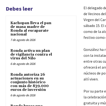
Debes leer
El delegado d
de Vecinos del
Virgen del Car
Kachopan lleva el pan
sábado 15. El
de masa madre de
Ronda al escaparate
como de la al
nacional
festivo como e
7 de agosto de 2026
González ha r
Ronda activa un plan
de vigilancia contra el
con la instala
virus del Nilo
entre otras c
6 de agosto de 2026
ofrecerá el ar
núcleos de po
Ronda autoriza 26
actuaciones en su
allí viven.
conjunto histórico
con más de 839.000
euros de inversión
Por su parte e
6 de agosto de 2026
la celebración
gratuita y mú