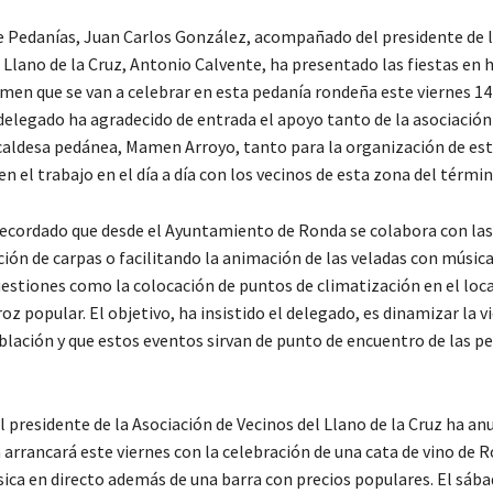
e Pedanías, Juan Carlos González, acompañado del presidente de l
 Llano de la Cruz, Antonio Calvente, ha presentado las fiestas en 
men que se van a celebrar en esta pedanía rondeña este viernes 14
 delegado ha agradecido de entrada el apoyo tanto de la asociación
caldesa pedánea, Mamen Arroyo, tanto para la organización de es
n el trabajo en el día a día con los vecinos de esta zona del térmi
ecordado que desde el Ayuntamiento de Ronda se colabora con las
ción de carpas o facilitando la animación de las veladas con música
uestiones como la colocación de puntos de climatización en el loc
roz popular. El objetivo, ha insistido el delegado, es dinamizar la v
blación y que estos eventos sirvan de punto de encuentro de las p
l presidente de la Asociación de Vecinos del Llano de la Cruz ha an
 arrancará este viernes con la celebración de una cata de vino de 
sica en directo además de una barra con precios populares. El sába