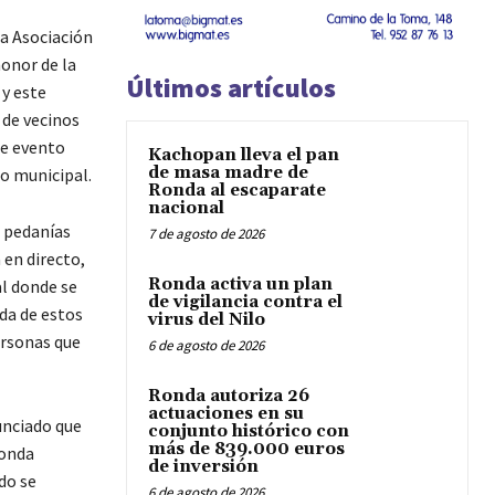
a Asociación
honor de la
Últimos artículos
 y este
 de vecinos
te evento
Kachopan lleva el pan
de masa madre de
no municipal.
Ronda al escaparate
nacional
 pedanías
7 de agosto de 2026
 en directo,
Ronda activa un plan
al donde se
de vigilancia contra el
ida de estos
virus del Nilo
ersonas que
6 de agosto de 2026
Ronda autoriza 26
actuaciones en su
unciado que
conjunto histórico con
más de 839.000 euros
Ronda
de inversión
do se
6 de agosto de 2026