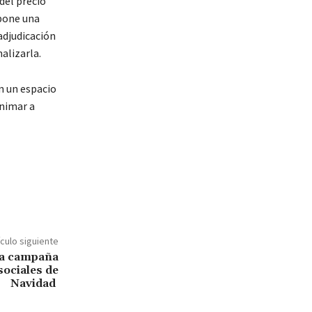
del precio
upone una
adjudicación
nalizarla.
n un espacio
animar a
ículo siguiente
la campaña
sociales de
Navidad