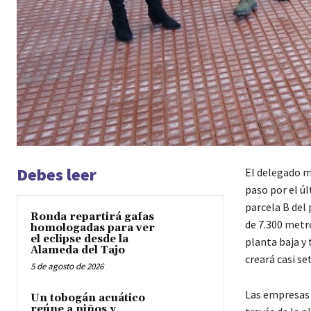
Debes leer
El delegado m
paso por el úl
parcela B del 
Ronda repartirá gafas
de 7.300 metro
homologadas para ver
el eclipse desde la
planta baja y 
Alameda del Tajo
creará casi s
5 de agosto de 2026
Las empresas 
Un tobogán acuático
reúne a niños y