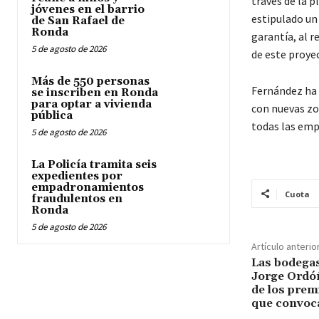
través de la p
jóvenes en el barrio
estipulado un 
de San Rafael de
Ronda
garantía, al r
5 de agosto de 2026
de este proyec
Más de 550 personas
Fernández ha 
se inscriben en Ronda
para optar a vivienda
con nuevas zo
pública
todas las empr
5 de agosto de 2026
La Policía tramita seis
expedientes por
empadronamientos
Cuota
fraudulentos en
Ronda
5 de agosto de 2026
Artículo anterio
Las bodegas
Jorge Ordó
de los prem
que convoca