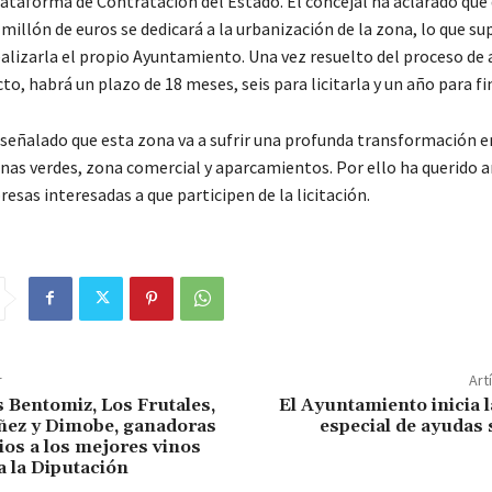
lataforma de Contratación del Estado. El concejal ha aclarado que 
millón de euros se dedicará a la urbanización de la zona, lo que s
ealizarla el propio Ayuntamiento. Una vez resuelto del proceso de 
to, habrá un plazo de 18 meses, seis para licitarla y un año para fi
señalado que esta zona va a sufrir una profunda transformación e
nas verdes, zona comercial y aparcamientos. Por ello ha querido 
esas interesadas a que participen de la licitación.
r
Art
 Bentomiz, Los Frutales,
El Ayuntamiento inicia 
ñez y Dimobe, ganadoras
especial de ayudas 
ios a los mejores vinos
 la Diputación