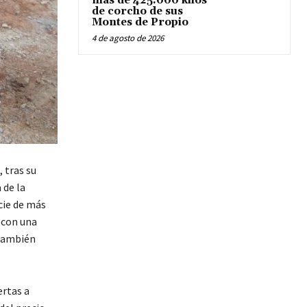
más de 425.000 kilos
de corcho de sus
Montes de Propio
4 de agosto de 2026
 tras su
 de la
cie de más
 con una
 también
ertas a