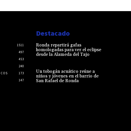
Destacado
Ronda repartirá gafas
1511
homologadas para ver el eclipse
497
desde la Alameda del Tajo
453
240
Un tobogán acuático reúne a
ICOS
173
niños y jóvenes en el barrio de
147
San Rafael de Ronda