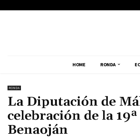
No menu items!
HOME
RONDA
E
RONDA
La Diputación de Má
celebración de la 19ª
Benaoján