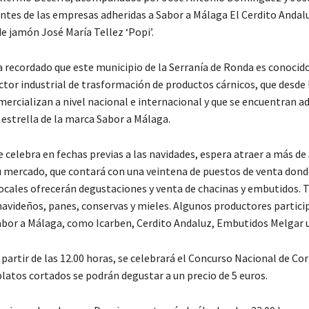
ntes de las empresas adheridas a Sabor a Málaga El Cerdito Andalu
de jamón José María Tellez ‘Popi’.
a recordado que este municipio de la Serranía de Ronda es conocido
ector industrial de trasformación de productos cárnicos, que desde
omercializan a nivel nacional e internacional y que se encuentran 
 estrella de la marca Sabor a Málaga.
se celebra en fechas previas a las navidades, espera atraer a más de
su mercado, que contará con una veintena de puestos de venta dond
ocales ofrecerán degustaciones y venta de chacinas y embutidos.
navideños, panes, conservas y mieles. Algunos productores partic
abor a Málaga, como Icarben, Cerdito Andaluz, Embutidos Melgar u
partir de las 12.00 horas, se celebrará el Concurso Nacional de Co
latos cortados se podrán degustar a un precio de 5 euros.