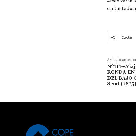
Amenizarán las
cantante Joan
Cuota
Artículo anterio
Nº111-«Via
RONDA EN
DEL BAJO G
Scott (1825)