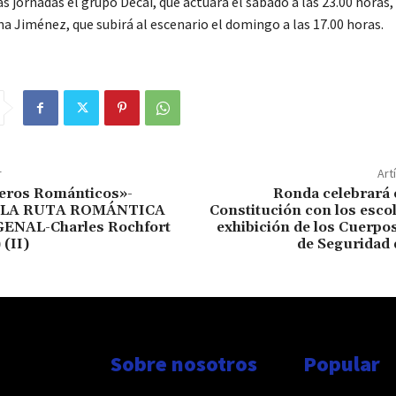
 jornadas el grupo Decai, que actuará el sábado a las 23.00 horas, 
a Jiménez, que subirá al escenario el domingo a las 17.00 horas.
r
Art
jeros Románticos»-
Ronda celebrará e
 LA RUTA ROMÁNTICA
Constitución con los esco
ENAL-Charles Rochfort
exhibición de los Cuerpo
 (II)
de Seguridad 
Sobre nosotros
Popular