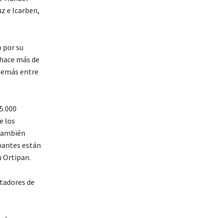
z e Icarben,
 por su
 hace más de
además entre
 5.000
e los
 También
ipantes están
 Ortipan.
rtadores de