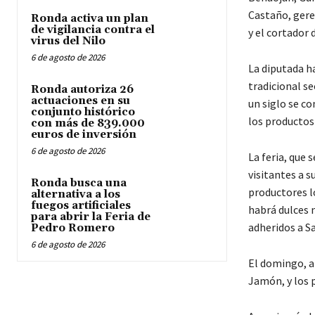
Castaño, gere
Ronda activa un plan
de vigilancia contra el
y el cortador 
virus del Nilo
6 de agosto de 2026
La diputada h
tradicional s
Ronda autoriza 26
actuaciones en su
un siglo se c
conjunto histórico
los productos
con más de 839.000
euros de inversión
6 de agosto de 2026
La feria, que 
visitantes a 
Ronda busca una
productores l
alternativa a los
fuegos artificiales
habrá dulces 
para abrir la Feria de
adheridos a S
Pedro Romero
6 de agosto de 2026
El domingo, a 
Jamón, y los p