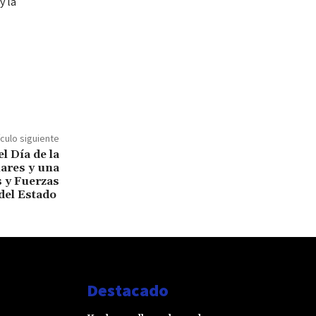
y la
ículo siguiente
l Día de la
lares y una
s y Fuerzas
del Estado
Destacado