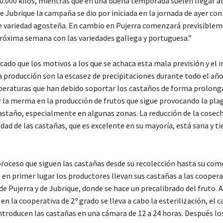
.000 kilos, mientras que en una buena temporada suelen llegar al
e Jubrique la campaña se dio por iniciada en la jornada de ayer con
e variedad agosteña. En cambio en Pujerra comenzará previsiblem
 próxima semana con las variedades gallega y portuguesa.”
icado que los motivos a los que se achaca esta mala previsión y el
 producción son la escasez de precipitaciones durante todo el año 
eraturas que han debido soportar los castaños de forma prolonga
 la merma en la producción de frutos que sigue provocando la plag
 castaño, especialmente en algunas zonas. La reducción de la cosec
lidad de las castañas, que es excelente en su mayoría, está sana y t
proceso que siguen las castañas desde su recolección hasta su com
, en primer lugar los productores llevan sus castañas a las coopera
e Pujerra y de Jubrique, donde se hace un precalibrado del fruto. A
en la cooperativa de 2º grado se lleva a cabo la esterilización, el 
ntroducen las castañas en una cámara de 12 a 24 horas. Después lo