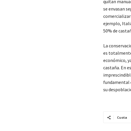
quitan manual
se envasan se
comercializar
ejemplo, Itali
50% de castaña
La conservació
es totalmente
económico, ya
castaña. En es
imprescindible
fundamental d
su despoblaci
Cuota