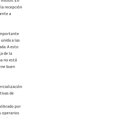
 millón. En
 la recepción
ente a
 importante
unida a las
da. A esto
a de la
ha no está
iene buen
ercialización
tivas de
calibrado por
s operarios