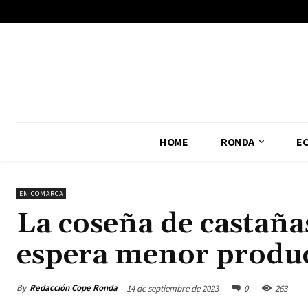
No menu items!
HOME
RONDA
E
EN COMARCA
La coseña de castañas
espera menor produ
By
Redacción Cope Ronda
14 de septiembre de 2023
0
263