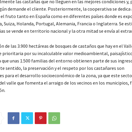
mente las castañas que no lleguen en las mejores condiciones y, 
gún demande el cliente. Posteriormente, la cooperativa se dedica 
 el fruto tanto en España como en diferentes países donde es exp
a, Suiza, Holanda, Portugal, Alemania, Francia o Inglaterra. Se est
s se vende en territorio nacional y la otra mitad se envía al extra
n de las 3.900 hectáreas de bosques de castaños que hay en el Vall
 prioritaria por su incalculable valor medioambiental, paisajístic
 que unas 1.500 familias del entorno obtienen parte de sus ingreso
te sentido, la preservación y el respeto por los castañares son
s para el desarrollo socioeconómico de la zona, ya que este sector
el valle que fomenta el arraigo de los vecinos en los municipios, 
ón.