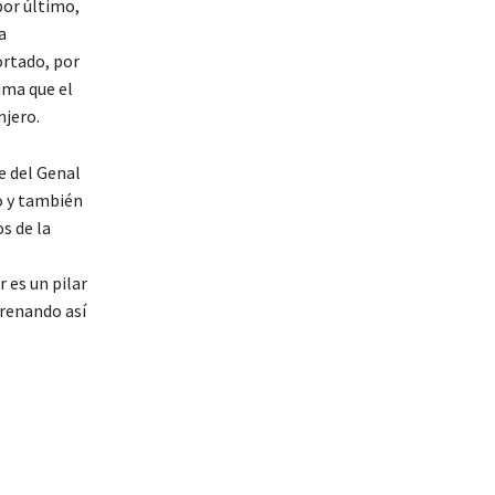
por último,
a
ortado, por
ima que el
njero.
e del Genal
o y también
s de la
 es un pilar
frenando así