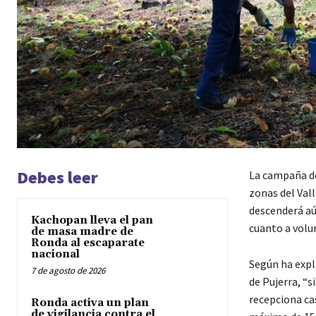
Debes leer
La campaña de
zonas del Val
descenderá aú
Kachopan lleva el pan
cuanto a volu
de masa madre de
Ronda al escaparate
nacional
Según ha expl
7 de agosto de 2026
de Pujerra, “s
recepciona ca
Ronda activa un plan
de vigilancia contra el