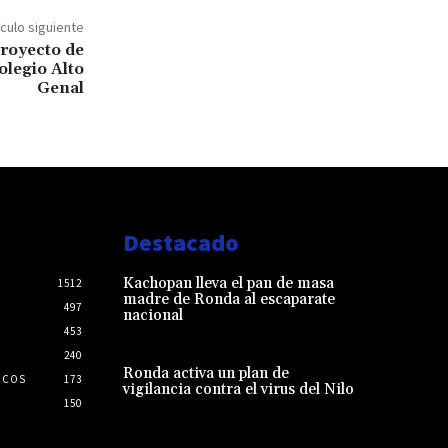
ículo siguiente
proyecto de
olegio Alto
Genal
Destacado
Kachopan lleva el pan de masa
1512
madre de Ronda al escaparate
497
nacional
453
240
Ronda activa un plan de
ICOS
173
vigilancia contra el virus del Nilo
150