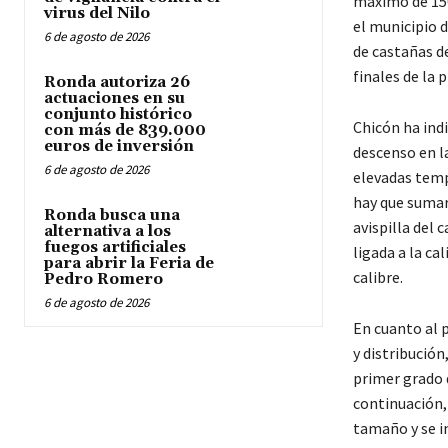
máximo de 150
virus del Nilo
el municipio d
6 de agosto de 2026
de castañas d
finales de la
Ronda autoriza 26
actuaciones en su
conjunto histórico
Chicón ha ind
con más de 839.000
euros de inversión
descenso en la
6 de agosto de 2026
elevadas temp
hay que sumar
Ronda busca una
avispilla del
alternativa a los
fuegos artificiales
ligada a la ca
para abrir la Feria de
calibre.
Pedro Romero
6 de agosto de 2026
En cuanto al 
y distribución
primer grado d
continuación, 
tamaño y se i