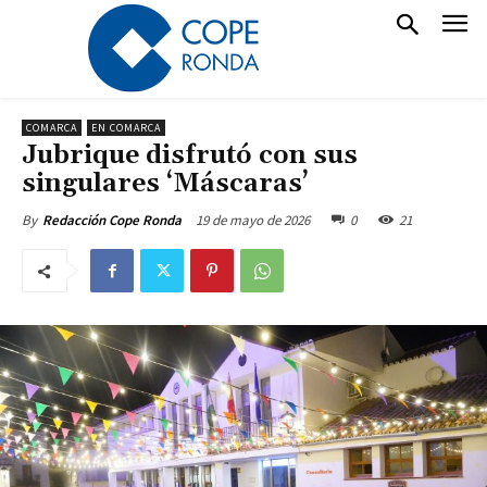
COMARCA
EN COMARCA
Jubrique disfrutó con sus
singulares ‘Máscaras’
19 de mayo de 2026
0
21
By
Redacción Cope Ronda