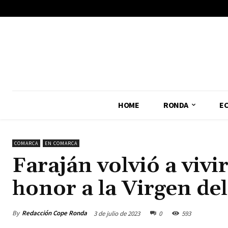
No menu items!
HOME
RONDA
E
COMARCA
EN COMARCA
Faraján volvió a vivi
honor a la Virgen de
By
Redacción Cope Ronda
3 de julio de 2023
0
593