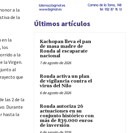
honor a la
tiva de la
Últimos artículos
 en la
Kachopan lleva el pan
de masa madre de
, los
Ronda al escaparate
rrido a la
nacional
e la Virgen.
7 de agosto de 2026
junto al
Ronda activa un plan
trayecto que
de vigilancia contra el
virus del Nilo
6 de agosto de 2026
e las 2 de la
Ronda autoriza 26
ivo. Durante
actuaciones en su
r hasta la
conjunto histórico con
más de 839.000 euros
de inversión
6 de agosto de 2026