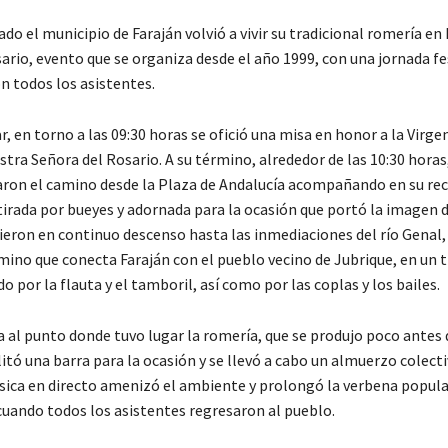
do el municipio de Faraján volvió a vivir su tradicional romería en 
ario, evento que se organiza desde el año 1999, con una jornada fes
n todos los asistentes.
 en torno a las 09:30 horas se ofició una misa en honor a la Virgen
stra Señora del Rosario. A su término, alrededor de las 10:30 horas
aron el camino desde la Plaza de Andalucía acompañando en su reco
tirada por bueyes y adornada para la ocasión que portó la imagen d
ieron en continuo descenso hasta las inmediaciones del río Genal, 
mino que conecta Faraján con el pueblo vecino de Jubrique, en un 
 por la flauta y el tamboril, así como por las coplas y los bailes.
a al punto donde tuvo lugar la romería, que se produjo poco antes d
litó una barra para la ocasión y se llevó a cabo un almuerzo colect
úsica en directo amenizó el ambiente y prolongó la verbena popula
 cuando todos los asistentes regresaron al pueblo.