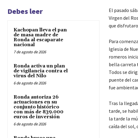
Debes leer
El pasado sába
Virgen del Ros
que disfrutaro
Kachopan lleva el pan
de masa madre de
Ronda al escaparate
Para comenzar,
nacional
Iglesia de Nue
7 de agosto de 2026
romeros inici
bella carreta 
Ronda activa un plan
de vigilancia contra el
Todos se dirig
virus del Nilo
puente del ca
6 de agosto de 2026
fue ambientado
Ronda autoriza 26
actuaciones en su
Tras la llegad
conjunto histórico
tarde, se habi
con más de 839.000
euros de inversión
la tarde la m
6 de agosto de 2026
caída del sol,