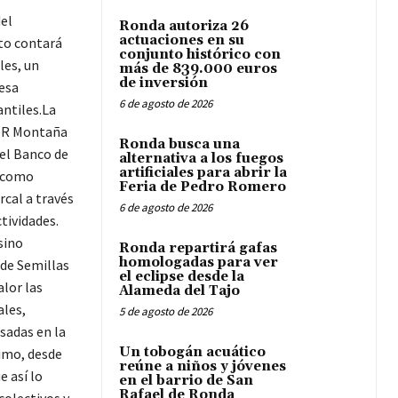
del
Ronda autoriza 26
actuaciones en su
nto contará
conjunto histórico con
les, un
más de 839.000 euros
de inversión
esa
6 de agosto de 2026
antiles.La
 CDR Montaña
Ronda busca una
 el Banco de
alternativa a los fuegos
artificiales para abrir la
e como
Feria de Pedro Romero
rcal a través
6 de agosto de 2026
tividades.
sino
Ronda repartirá gafas
homologadas para ver
 de Semillas
el eclipse desde la
alor las
Alameda del Tajo
ales,
5 de agosto de 2026
sadas en la
Un tobogán acuático
imo, desde
reúne a niños y jóvenes
e así lo
en el barrio de San
Rafael de Ronda
colectivos y