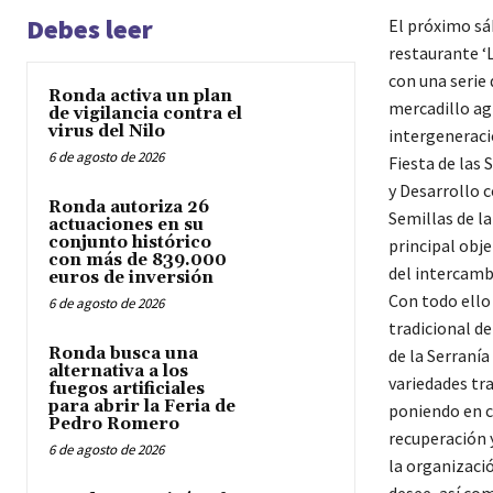
Debes leer
El próximo sáb
restaurante ‘
con una serie
Ronda activa un plan
mercadillo ag
de vigilancia contra el
virus del Nilo
intergeneracio
6 de agosto de 2026
Fiesta de las
y Desarrollo 
Ronda autoriza 26
Semillas de la
actuaciones en su
conjunto histórico
principal obje
con más de 839.000
del intercambi
euros de inversión
Con todo ello
6 de agosto de 2026
tradicional d
Ronda busca una
de la Serranía
alternativa a los
variedades tra
fuegos artificiales
para abrir la Feria de
poniendo en c
Pedro Romero
recuperación 
6 de agosto de 2026
la organizació
desee, así co