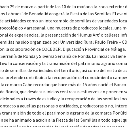
ado 29 de marzo a partir de las 10 de la mañana la zona exterior 
Los Labraos’ de Benadalid acogerá la Fiesta de las Semillas.El eve
 de actividades como un intercambio de semillas de variedades loca
roecológico y artesanal, una muestra de productos locales, una m
nal de experiencias, la presentación de ‘Humus Art’ o talleres inf
 Semillas ha sido organizada por Universidad Rural Paulo Freire –
con la colaboración de COCEDER, Diputación Provincial de Málaga,
 Serranía de Ronda y Silvema Serranía de Ronda. La iniciativa tien
tivo la conservación y la transmisión del patrimonio agrario coma
o de semillas de variedades del territorio, así como del resto de ac
 se pretende contribuir a la recuperación del conocimiento campe
e la comarca.Cabe recordar que hace más de 15 años nació el Banco
 de Ronda, que desde sus inicios centra sus esfuerzos en poner en v
dicionales a través de estudio y la recuperación de las semillas loc
ontacto a aquellas personas o entidades, productoras o no, intere
y transmisión de todo el patrimonio agrario de la comarca.Por últ
n se ha animado a acudir a la Fiesta de las Semillas a todo aquel qu
mo también se ha agradecido la implicación de todas las personas, 