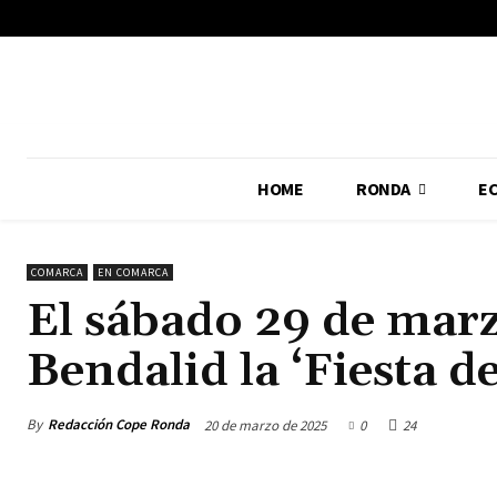
No menu items!
HOME
RONDA
E
COMARCA
EN COMARCA
El sábado 29 de marz
Bendalid la ‘Fiesta de
By
Redacción Cope Ronda
20 de marzo de 2025
0
24