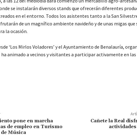
, a las 12 del mediodía dará comienzo un mercadillo agro-artesan
donde se instalarán diversos stands que ofrecerán diferentes prod
reados en el entorno. Todos los asistentes tanto a la San Silvest
sfrutarán de un magnífico ambiente navideño y de unas migas que 
ra la ocasión.
esde ‘Los Mirlos Voladores’ y el Ayuntamiento de Benalauría, organ
 ha animado a vecinos y visitantes a participar activamente en las 
r
Art
iento pone en marcha
Cañete la Real disf
sas de empleo en Turismo
actividade
a de Música