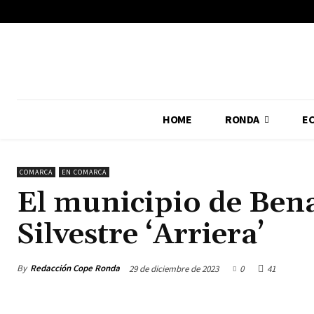
No menu items!
HOME
RONDA
E
COMARCA
EN COMARCA
El municipio de Bena
Silvestre ‘Arriera’
By
Redacción Cope Ronda
29 de diciembre de 2023
0
41