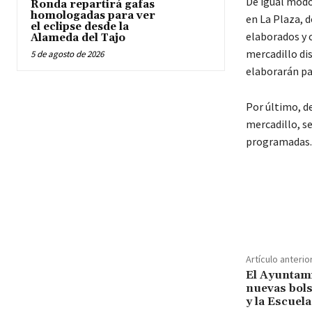
De igual modo
Ronda repartirá gafas
homologadas para ver
en La Plaza, 
el eclipse desde la
elaborados y c
Alameda del Tajo
mercadillo di
5 de agosto de 2026
elaborarán pa
Por último, d
mercadillo, se
programadas.
Cuota
Artículo anterio
El Ayuntam
nuevas bol
y la Escuel