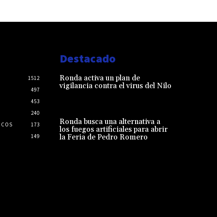
Destacado
Ronda activa un plan de
1512
vigilancia contra el virus del Nilo
497
453
240
Ronda busca una alternativa a
ICOS
173
los fuegos artificiales para abrir
149
la Feria de Pedro Romero