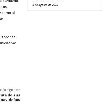
al navideño
5 de agosto de 2026
uctos
re como al
se
izador del
iniciativas
ículo siguiente
ruta de sus
s navideñas