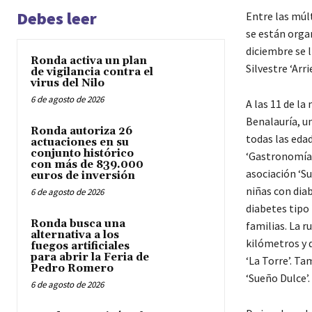
Debes leer
Entre las múlt
se están orga
diciembre se 
Ronda activa un plan
Silvestre ‘Arri
de vigilancia contra el
virus del Nilo
6 de agosto de 2026
A las 11 de la 
Benalauría, un
Ronda autoriza 26
todas las edad
actuaciones en su
conjunto histórico
‘Gastronomía C
con más de 839.000
asociación ‘Su
euros de inversión
niñas con dia
6 de agosto de 2026
diabetes tipo 
Ronda busca una
familias. La r
alternativa a los
kilómetros y d
fuegos artificiales
para abrir la Feria de
‘La Torre’. T
Pedro Romero
‘Sueño Dulce’.
6 de agosto de 2026