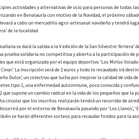
iples actividades y alternativas de ocio para personas de todas la
nizando en Benalauría con motivo de la Navidad, el próximo sábad
llevará a cabo un mercadillo agro-artesanal navideño y tendrá luga
era’ de la localidad.
mañana se dará la salida a la V edición de la San Silvestre ‘Arriera’ d
a prueba solidaria no competitiva y abierta a la participación de 
es que está organizada por el equipo deportivo ‘Los Mirlos Volador
inar’. La inscripción será de 2 euros y todo lo recaudado irá destin
eño Dulce’, un colectivo que lucha por mejorar la calidad de vida de
betes tipo 1, una enfermedad autoinmune, poco conocida y confund
2 que supone un cambio radical en la vida de los pequeños que la p
uta circular que los inscritos realizarán tendrá un recorrido de alre
iscurrirá por el entorno de Benalauría pasando por ‘Los Llanos’, ‘E
ambién se harán diferentes sorteos para recaudar fondos para la as