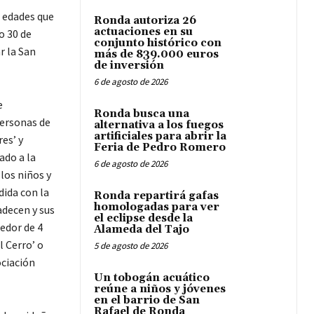
s edades que
Ronda autoriza 26
actuaciones en su
o 30 de
conjunto histórico con
r la San
más de 839.000 euros
de inversión
6 de agosto de 2026
e
Ronda busca una
personas de
alternativa a los fuegos
artificiales para abrir la
es’ y
Feria de Pedro Romero
ado a la
6 de agosto de 2026
 los niños y
ida con la
Ronda repartirá gafas
homologadas para ver
adecen y sus
el eclipse desde la
dedor de 4
Alameda del Tajo
l Cerro’ o
5 de agosto de 2026
ociación
Un tobogán acuático
reúne a niños y jóvenes
en el barrio de San
Rafael de Ronda