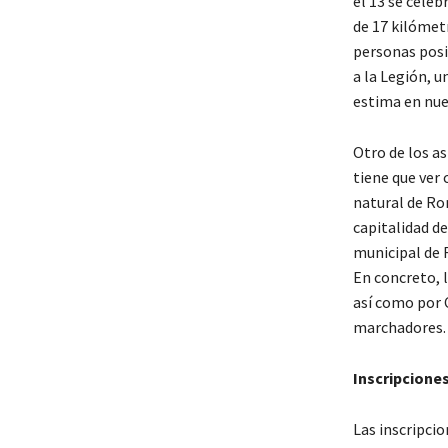
el 13 se celeb
de 17 kilómet
personas pos
a la Legión, u
estima en nues
Otro de los a
tiene que ver 
natural de Ro
capitalidad d
municipal de 
En concreto, 
así como por C
marchadores
Inscripcione
Las inscripcio