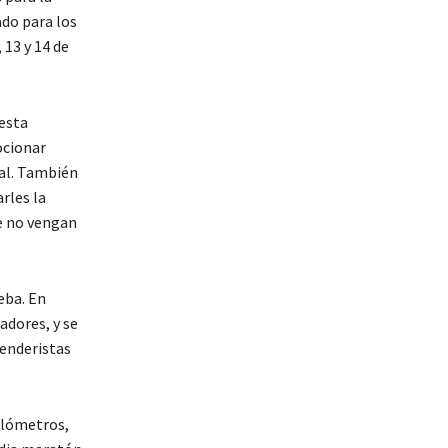
ado para los
 13 y 14 de
 esta
ocionar
nal. También
rles la
ue no vengan
eba. En
adores, y se
senderistas
kilómetros,