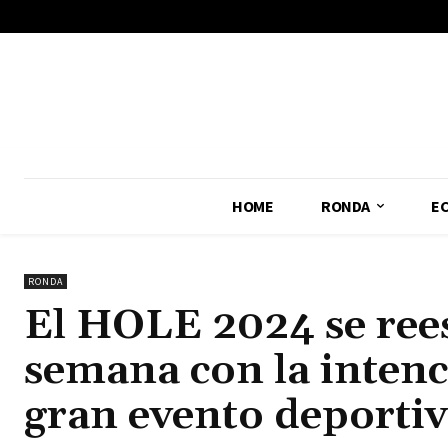
No menu items!
HOME
RONDA
E
RONDA
El HOLE 2024 se rees
semana con la intenc
gran evento deportiv