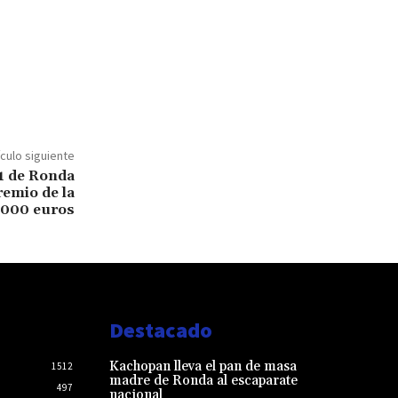
ículo siguiente
1 de Ronda
remio de la
.000 euros
Destacado
Kachopan lleva el pan de masa
1512
madre de Ronda al escaparate
497
nacional