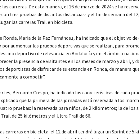
 las carreras. De esta manera, el 16 de marzo de 2024 se ha reserv
on tres pruebas de distintas distancias- y el fin de semana del 12,
lugar las carreras Trail en bicicleta.
e Ronda, María de la Paz Fernández, ha indicado que el objetivo de
 por aumentar las pruebas deportivas que se realizan, para prom
stino deportivo de relevancia en Andalucía y en el ámbito nacio
ecer la presencia de visitantes en los meses de marzo y abril, y da
 los deportistas de disfrutar de su estancia en Ronda, de manera q
nicamente a competir”.
ortes, Bernardo Crespo, ha indicado las características de cada pru
xplicado que la primera de las jornadas está reservada a los march
uatro pruebas: la reservada para niños, de 2 kilómetros; la de los 
 Trail de 25 kilómetros y el Ultra Trail de 66.
las carreras en bicicleta, el 12 de abril tendrá lugar un Sprint de 5 