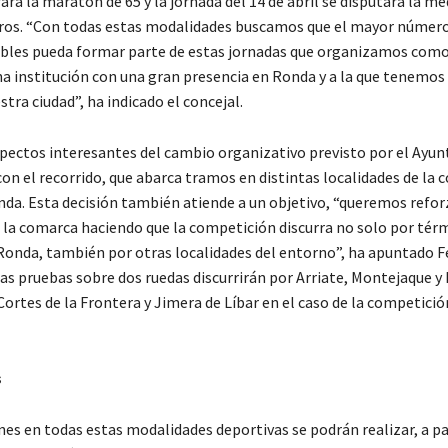
rará la maratón de 65 y la jornada del 14 de abril se disputará la 
ros. “Con todas estas modalidades buscamos que el mayor número
ibles pueda formar parte de estas jornadas que organizamos co
na institución con una gran presencia en Ronda y a la que tenemos
tra ciudad”, ha indicado el concejal.
spectos interesantes del cambio organizativo previsto por el Ayu
con el recorrido, que abarca tramos en distintas localidades de la
nda. Esta decisión también atiende a un objetivo, “queremos refor
e la comarca haciendo que la competición discurra no solo por tér
Ronda, también por otras localidades del entorno”, ha apuntado 
las pruebas sobre dos ruedas discurrirán por Arriate, Montejaque y
ortes de la Frontera y Jimera de Líbar en el caso de la competició
.
s
nes en todas estas modalidades deportivas se podrán realizar, a par