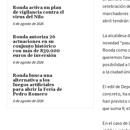
celebración de
Ronda activa un plan
de vigilancia contra el
marchadores -c
virus del Nilo
abril tendrán 
6 de agosto de 2026
La alcaldesa d
Ronda autoriza 26
actuaciones en su
novedad “pasa
conjunto histórico
Ronda como de
con más de 839.000
euros de inversión
queremos favor
6 de agosto de 2026
posibilidad a
a la ciudad ú
Ronda busca una
alternativa a los
fuegos artificiales
El edil de Dep
para abrir la Feria de
concreto, ha e
Pedro Romero
han previsto c
6 de agosto de 2026
que suma 9; el
En el caso de 