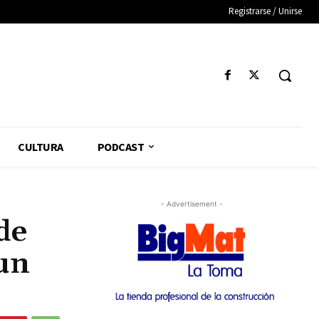
Registrarse / Unirse
CULTURA
PODCAST
- Advertisement -
de
 un