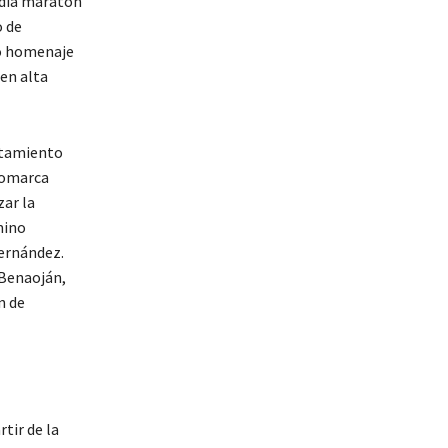
media maratón
 de
mo homenaje
 en alta
ntamiento
 comarca
zar la
mino
Fernández.
 Benaoján,
n de
tir de la