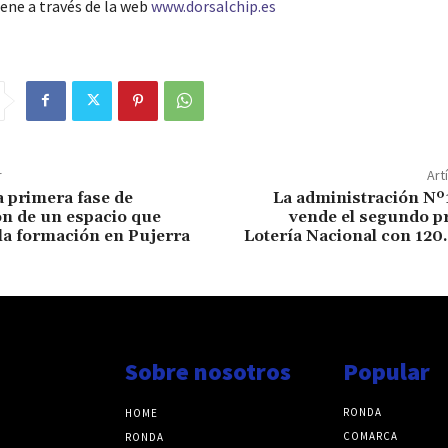
ene a través de la web
www.dorsalchip.es
r
Art
a primera fase de
La administración Nº
n de un espacio que
vende el segundo p
a formación en Pujerra
Lotería Nacional con 120
Sobre nosotros
Popular
RONDA
HOME
COMARCA
RONDA