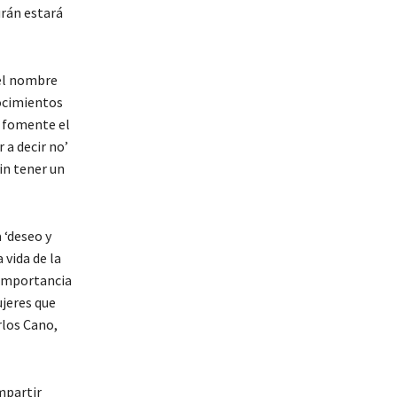
urán estará
 el nombre
nocimientos
e fomente el
 a decir no’
sin tener un
 ‘deseo y
 vida de la
 importancia
ujeres que
rlos Cano,
mpartir