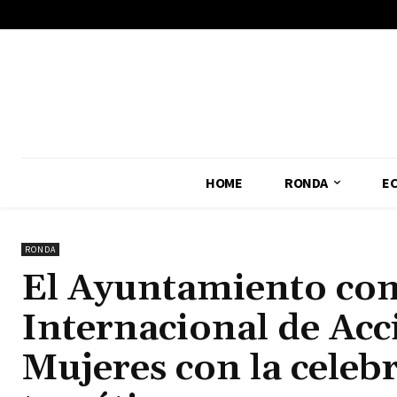
No menu items!
HOME
RONDA
E
RONDA
El Ayuntamiento co
Internacional de Acci
Mujeres con la celebr