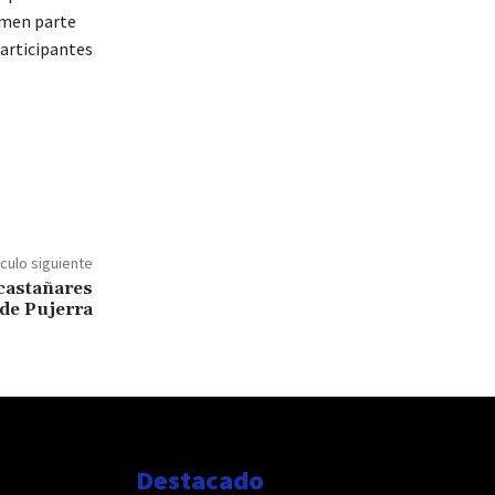
rmen parte
participantes
ículo siguiente
 castañares
de Pujerra
Destacado