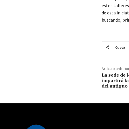
estos tallere
de esta inicia
buscando, pri
Cuota
Artículo anterio
La sede de 
impartirá l
del antiguo