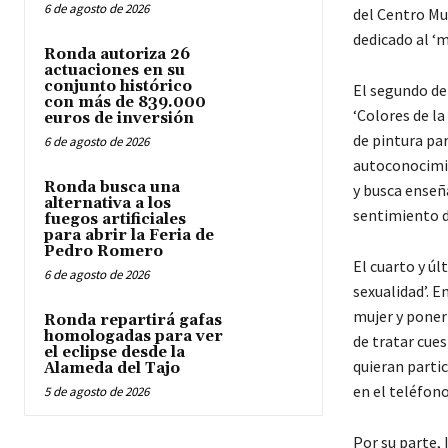
6 de agosto de 2026
del Centro Mun
dedicado al ‘
Ronda autoriza 26
actuaciones en su
conjunto histórico
El segundo de 
con más de 839.000
‘Colores de l
euros de inversión
de pintura par
6 de agosto de 2026
autoconocimien
Ronda busca una
y busca enseña
alternativa a los
sentimiento de
fuegos artificiales
para abrir la Feria de
Pedro Romero
El cuarto y úl
6 de agosto de 2026
sexualidad’. E
mujer y poner
Ronda repartirá gafas
homologadas para ver
de tratar cues
el eclipse desde la
quieran partic
Alameda del Tajo
en el teléfon
5 de agosto de 2026
Por su parte,