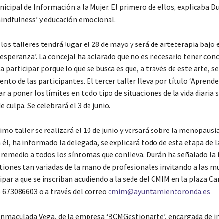
icipal de Información a la Mujer. El primero de ellos, explicaba D
mindfulness’ y educación emocional.
los talleres tendrá lugar el 28 de mayo y será de arteterapia bajo
a esperanza’. La concejal ha aclarado que no es necesario tener co
a participar porque lo que se busca es que, a través de este arte, s
to de las participantes. El tercer taller lleva por título ‘Aprender
r a poner los límites en todo tipo de situaciones de la vida diaria 
 culpa. Se celebrará el 3 de junio.
timo taller se realizará el 10 de junio y versará sobre la menopausia
n él, ha informado la delegada, se explicará todo de esta etapa de la
 remedio a todos los síntomas que conlleva. Durán ha señalado la
tiones tan variadas de la mano de profesionales invitando a las m
ipar a que se inscriban acudiendo a la sede del CMIM en la plaza Ca
o 673086603 o a través del correo
cmim@ayuntamientoronda.es
 Inmaculada Vega, de la empresa ‘BCMGestionarte’, encargada de i