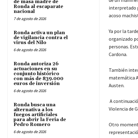
de masa madre de
Ronda al escaparate
interpretado 
nacional
acoso machist
7 de agosto de 2026
Ya por la tard
Ronda activa un plan
de vigilancia contra el
organizado po
virus del Nilo
personas. Est
6 de agosto de 2026
Cardona.
Ronda autoriza 26
actuaciones en su
También inter
conjunto histórico
matemática Ad
con más de 839.000
euros de inversión
Austen.
6 de agosto de 2026
A continuació
Ronda busca una
Violencia de 
alternativa a los
fuegos artificiales
para abrir la Feria de
Otro momento 
Pedro Romero
6 de agosto de 2026
representació