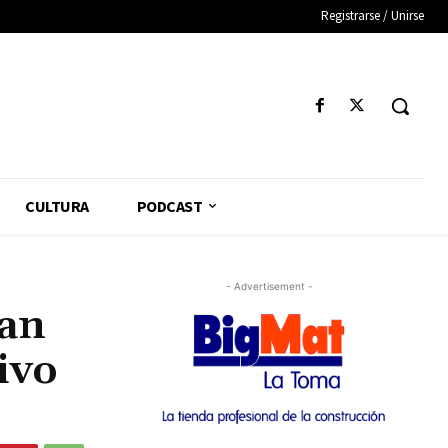
Registrarse / Unirse
CULTURA
PODCAST
- Advertisement -
can
ivo