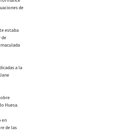
tuaciones de
ste estaba
 de
Inmaculada
icadas a la
 Jane
sobre
alo Huesa.
o en
e de las