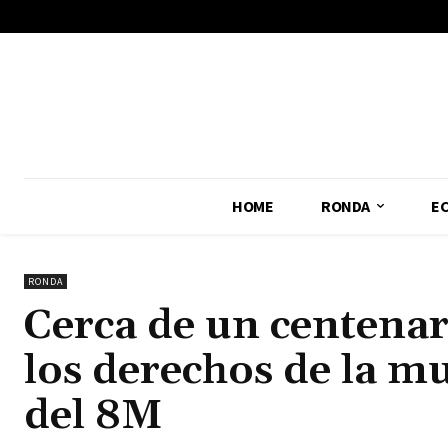
No menu items!
HOME
RONDA
E
RONDA
Cerca de un centenar
los derechos de la m
del 8M