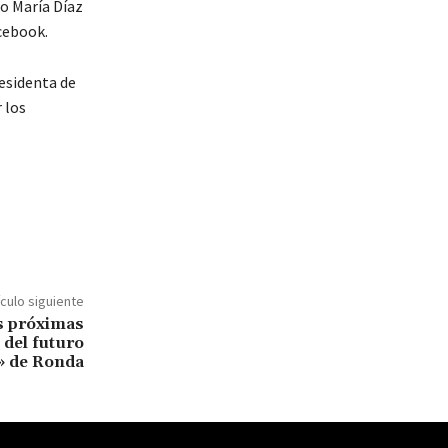
do María Díaz
acebook.
residenta de
 los
ículo siguiente
as próximas
 del futuro
» de Ronda