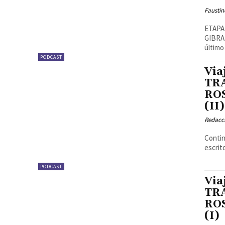
Faustin
ETAPA
GIBRALTAR Recorrido y Característic
último
PODCAST
Via
TRA
ROS
(II)
Redacc
Contin
escrit
PODCAST
Via
TRA
ROS
(I)