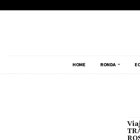
No menu items!
HOME
RONDA
E
Via
TRA
ROS