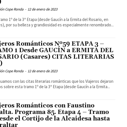
)
ión Cope Ronda
-
12 de enero de 2023
ramo 1º de la 3ª Etapa (desde Gaucín a la Ermita del Rosario, en
s), por su belleza y grandiosidad es especialmente renombrado...
jeros Románticos Nº59 ETAPA 3 –
MO 1 Desde GAUCÍN a ERMITA DEL
ARIO (Casares) CITAS LITERARIAS
)
ión Cope Ronda
-
12 de enero de 2023
uamos con las citas literarias románticas que los Viajeros dejaron
os sobre esta tramo 1º de la 3ª Etapa (desde Gaucín a la Ermita...
jeros Románticos con Faustino
alta. Programa 85. Etapa 4 – Tramo
desde el Cortijo de la Alcaidesa hasta
raltar