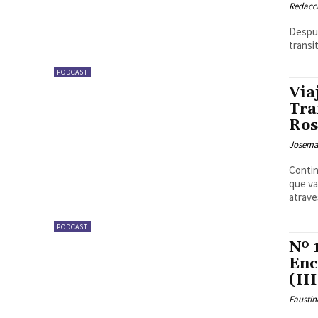
Redacc
Despué
transi
PODCAST
Via
Tra
Ros
Josema
Contin
que va
atrave
PODCAST
Nº
Enc
(III
Faustin