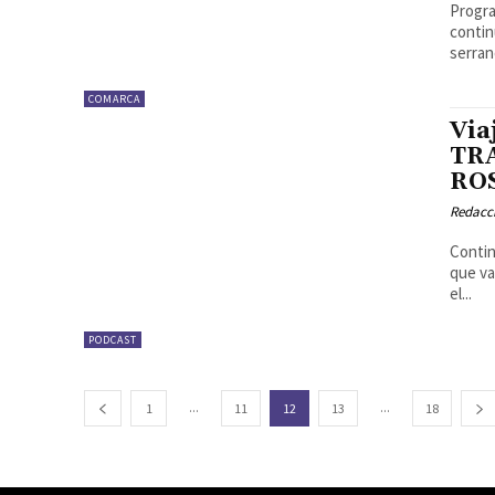
Programa Nº19 Desde Encinas B
contin
serran
COMARCA
Via
TRA
ROS
Redacc
Contin
que va
el...
PODCAST
...
...
1
11
12
13
18