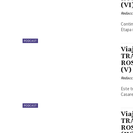
(VI
Redacc
Contin
Etapa 
PODCAST
Via
TRA
ROS
(V)
Redacc
Este t
Casare
PODCAST
Via
TRA
ROS