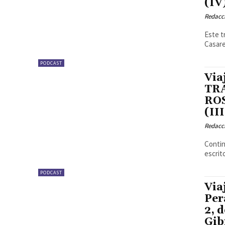
(IV
Redacc
Este t
Casare
PODCAST
Via
TRA
ROS
(III
Redacc
Contin
escrit
PODCAST
Via
Per
2, 
Gib