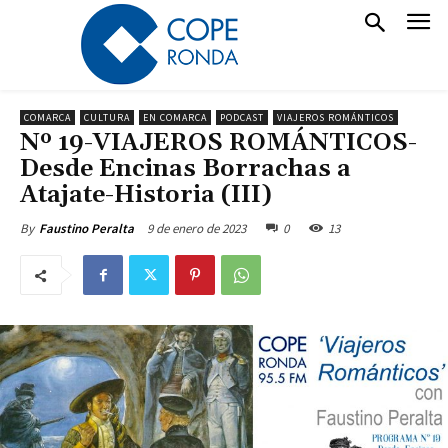
COMARCA
CULTURA
EN COMARCA
PODCAST
VIAJEROS ROMÁNTICOS
Nº 19-VIAJEROS ROMÁNTICOS-
Desde Encinas Borrachas a
Atajate-Historia (III)
9 de enero de 2023
0
13
By
Faustino Peralta