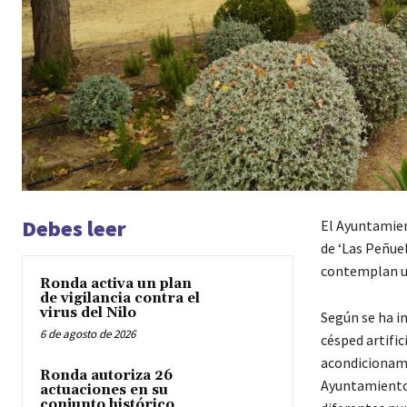
Debes leer
El Ayuntamien
de ‘Las Peñuel
contemplan un
Ronda activa un plan
de vigilancia contra el
virus del Nilo
Según se ha in
6 de agosto de 2026
césped artific
acondicionamie
Ronda autoriza 26
Ayuntamiento 
actuaciones en su
conjunto histórico