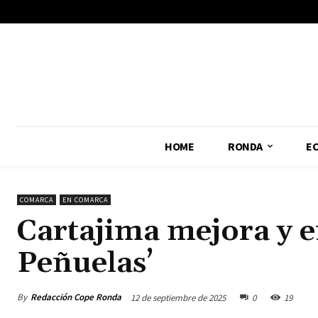
No menu items!
HOME
RONDA
E
COMARCA
EN COMARCA
Cartajima mejora y e
Peñuelas’
By
Redacción Cope Ronda
12 de septiembre de 2025
0
19