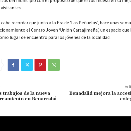
ntos del municipio con el propósito de que estos muestren su me
 visitantes.
 cabe recordar que junto a la Era de ‘Las Peñuelas’, hace unas sem
cionamiento el Centro Joven ‘Unión Cartajimeña’, un espacio que 
omo lugar de encuentro para los jóvenes de la localidad.
r
Art
s trabajos de la nueva
Benadalid mejora la accesi
arcamiento en Benarrabá
cole