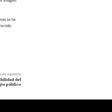
jor imagen
anas se ha
ha sido
ículo siguiente
bilidad del
gio público