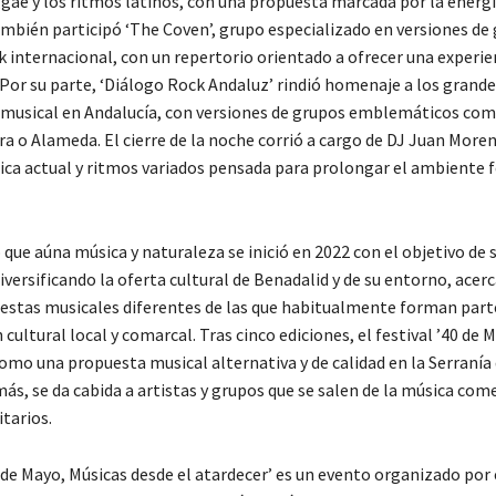
gae y los ritmos latinos, con una propuesta marcada por la energía
ambién participó ‘The Coven’, grupo especializado en versiones de
k internacional, con un repertorio orientado a ofrecer una experie
 Por su parte, ‘Diálogo Rock Andaluz’ rindió homenaje a los grand
o musical en Andalucía, con versiones de grupos emblemáticos com
a o Alameda. El cierre de la noche corrió a cargo de DJ Juan More
ica actual y ritmos variados pensada para prolongar el ambiente f
que aúna música y naturaleza se inició en 2022 con el objetivo de 
versificando la oferta cultural de Benadalid y de su entorno, acer
estas musicales diferentes de las que habitualmente forman parte
ultural local y comarcal. Tras cinco ediciones, el festival ’40 de M
omo una propuesta musical alternativa y de calidad en la Serranía
ás, se da cabida a artistas y grupos que se salen de la música come
tarios.
0 de Mayo, Músicas desde el atardecer’ es un evento organizado por 