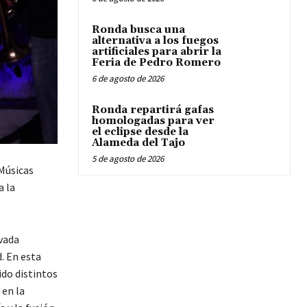
Ronda busca una
alternativa a los fuegos
artificiales para abrir la
Feria de Pedro Romero
6 de agosto de 2026
Ronda repartirá gafas
homologadas para ver
el eclipse desde la
Alameda del Tajo
5 de agosto de 2026
 Músicas
a la
ovada
. En esta
ido distintos
 en la