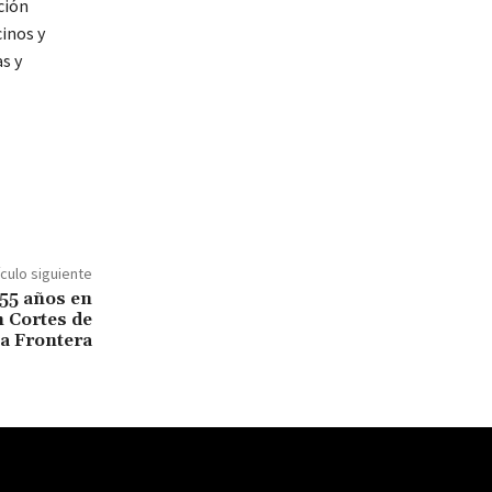
ción
cinos y
s y
ículo siguiente
 55 años en
n Cortes de
la Frontera