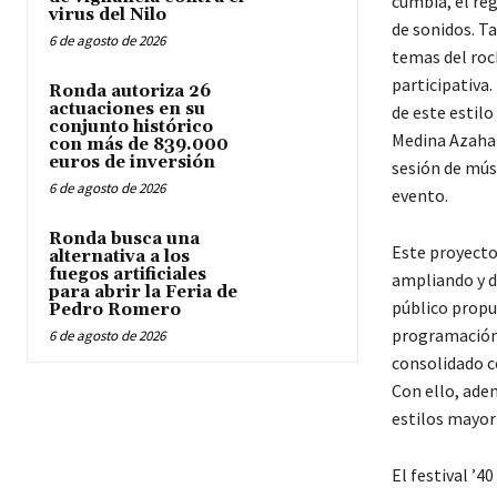
cumbia, el reg
virus del Nilo
de sonidos. T
6 de agosto de 2026
temas del roc
participativa.
Ronda autoriza 26
actuaciones en su
de este estil
conjunto histórico
Medina Azahar
con más de 839.000
euros de inversión
sesión de mús
6 de agosto de 2026
evento.
Ronda busca una
Este proyecto 
alternativa a los
fuegos artificiales
ampliando y di
para abrir la Feria de
público propu
Pedro Romero
programación c
6 de agosto de 2026
consolidado c
Con ello, adem
estilos mayori
El festival ’4