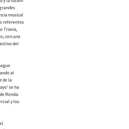
 y la fusión
 grandes
ncia musical
es referentes
o Triana,
no, con una
estivo del
seguir
cando al
 de la
ayo’ se ha
 de Ronda.
rcial y los
el