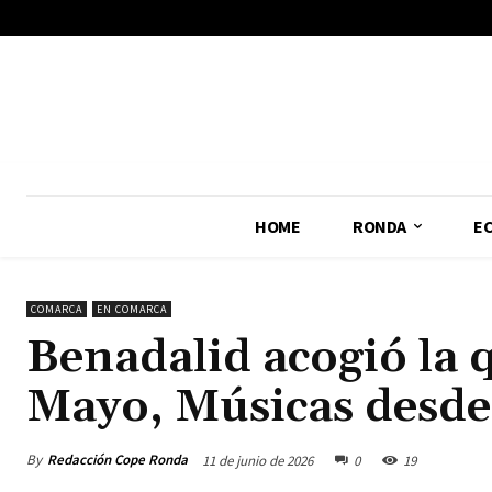
No menu items!
HOME
RONDA
E
COMARCA
EN COMARCA
Benadalid acogió la q
Mayo, Músicas desde 
By
Redacción Cope Ronda
11 de junio de 2026
0
19