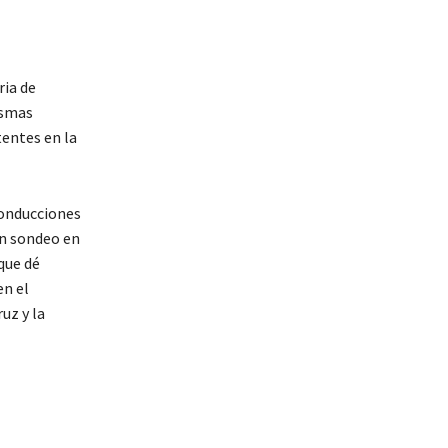
ria de
ismas
entes en la
conducciones
un sondeo en
que dé
en el
uz y la