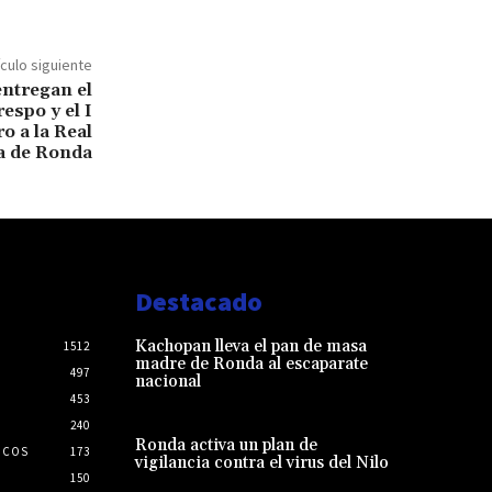
ículo siguiente
entregan el
espo y el I
 a la Real
a de Ronda
Destacado
Kachopan lleva el pan de masa
1512
madre de Ronda al escaparate
497
nacional
453
240
Ronda activa un plan de
ICOS
173
vigilancia contra el virus del Nilo
150