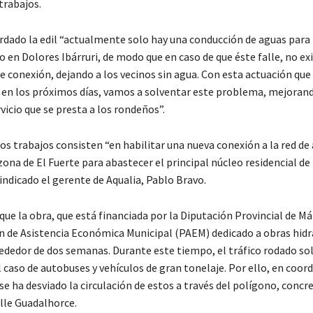
trabajos.
dado la edil “actualmente solo hay una conducción de aguas para 
o en Dolores Ibárruri, de modo que en caso de que éste falle, no ex
e conexión, dejando a los vecinos sin agua. Con esta actuación que
en los próximos días, vamos a solventar este problema, mejorando
rvicio que se presta a los rondeños”.
os trabajos consisten “en habilitar una nueva conexión a la red de
zona de El Fuerte para abastecer el principal núcleo residencial de 
 indicado el gerente de Aqualia, Pablo Bravo.
que la obra, que está financiada por la Diputación Provincial de Má
an de Asistencia Económica Municipal (PAEM) dedicado a obras hidr
rededor de dos semanas. Durante este tiempo, el tráfico rodado sol
 caso de autobuses y vehículos de gran tonelaje. Por ello, en coor
 se ha desviado la circulación de estos a través del polígono, conc
alle Guadalhorce.