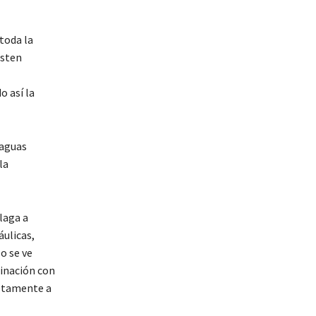
toda la
isten
 así la
 aguas
la
laga a
áulicas,
o se ve
dinación con
retamente a