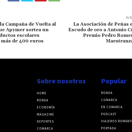
r
Art
la Campaña de Vuelta al
La Asociación de Peñas 
que Apymer sortea un
Escudo de oro a Antonio Cr
ductos escolares
Premio Pedro Romero
n más de 400 euros
Maestranz
Sobre nosotros
Popular
RONDA
HOME
COMARCA
RONDA
EN COMARCA
ECONOMÍA
PODCAST
MAGAZINE
VIAJEROS ROMÁNT
DEPORTES
PORTADA
COMARCA