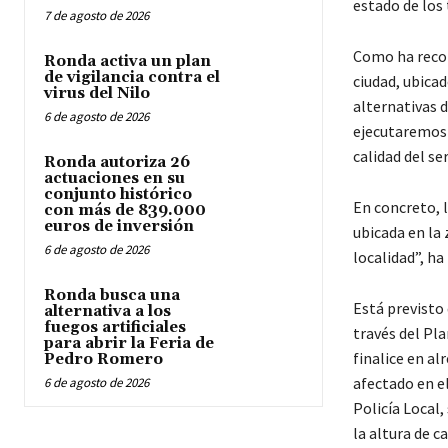
estado de los 
7 de agosto de 2026
Como ha recor
Ronda activa un plan
de vigilancia contra el
ciudad, ubicad
virus del Nilo
alternativas d
6 de agosto de 2026
ejecutaremos 
calidad del se
Ronda autoriza 26
actuaciones en su
conjunto histórico
En concreto, l
con más de 839.000
euros de inversión
ubicada en la 
6 de agosto de 2026
localidad”, ha
Ronda busca una
Está previsto 
alternativa a los
fuegos artificiales
través del Pl
para abrir la Feria de
finalice en al
Pedro Romero
afectado en el
6 de agosto de 2026
Policía Local,
la altura de c