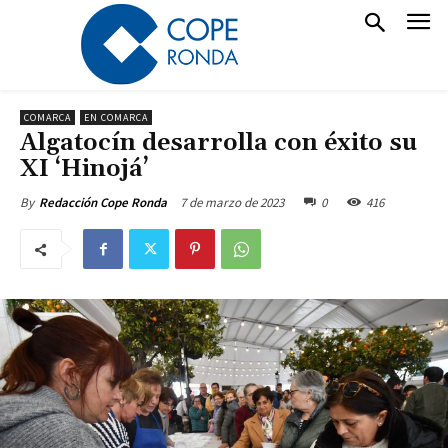
COMARCA
EN COMARCA
Algatocín desarrolla con éxito su
XI ‘Hinojá’
7 de marzo de 2023
0
416
By
Redacción Cope Ronda