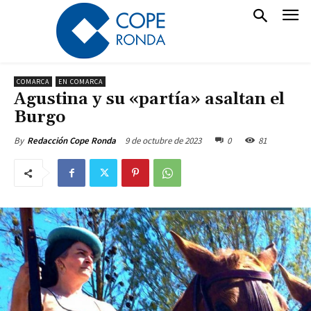
COMARCA
EN COMARCA
Agustina y su «partía» asaltan el
Burgo
9 de octubre de 2023
0
81
By
Redacción Cope Ronda