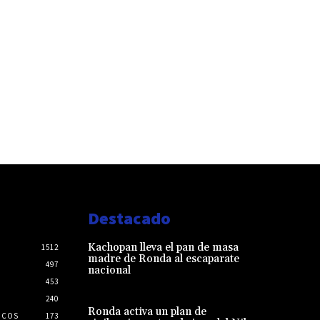
Destacado
Kachopan lleva el pan de masa
1512
madre de Ronda al escaparate
497
nacional
453
240
Ronda activa un plan de
ICOS
173