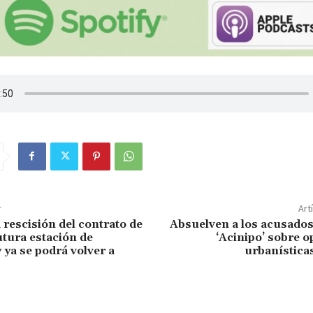
r
Art
 rescisión del contrato de
Absuelven a los acusados
utura estación de
‘Acinipo’ sobre 
 ya se podrá volver a
urbanística