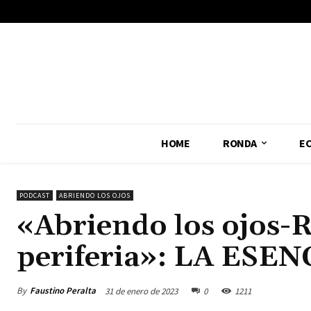
No menu items!
HOME
RONDA
E
PODCAST
ABRIENDO LOS OJOS
«Abriendo los ojos-R
periferia»: LA ES
By
Faustino Peralta
31 de enero de 2023
0
1211