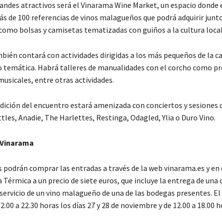
randes atractivos será el Vinarama Wine Market, un espacio donde e
s de 100 referencias de vinos malagueños que podrá adquirir junto
como bolsas y camisetas tematizadas con guiños a la cultura local
ién contará con actividades dirigidas a los más pequeños de la ca
o temática. Habrá talleres de manualidades con el corcho como p
usicales, entre otras actividades.
edición del encuentro estará amenizada con conciertos y sesiones d
les, Anadie, The Harlettes, Restinga, Odagled, Ylia o Duro Vino.
 Vinarama
s podrán comprar las entradas a través de la web vinarama.es y en 
a Térmica a un precio de siete euros, que incluye la entrega de una
servicio de un vino malagueño de una de las bodegas presentes. El 
2.00 a 22.30 horas los días 27 y 28 de noviembre y de 12.00 a 18.00 h