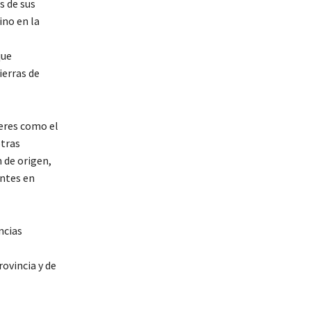
s de sus
ino en la
que
ierras de
leres como el
otras
 de origen,
ntes en
ncias
ovincia y de