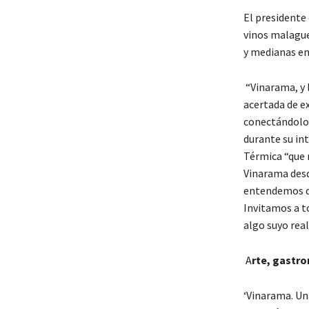
El presidente
vinos malague
y medianas em
“Vinarama, y 
acertada de e
conectándolos
durante su in
Térmica “que 
Vinarama desd
entendemos de
Invitamos a t
algo suyo rea
A
rte, gastro
‘Vinarama. Una