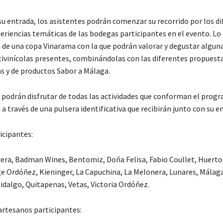
su entrada, los asistentes podrán comenzar su recorrido por los d
periencias temáticas de las bodegas participantes en el evento. Lo
e una copa Vinarama con la que podrán valorar y degustar alguna
itivinícolas presentes, combinándolas con las diferentes propuest
 y de productos Sabor a Málaga.
 podrán disfrutar de todas las actividades que conforman el progr
a través de una pulsera identificativa que recibirán junto con su e
cipantes:
era, Badman Wines, Bentomiz, Doña Felisa, Fabio Coullet, Huerto 
e Ordóñez, Kieninger, La Capuchina, La Melonera, Lunares, Málaga
Hidalgo, Quitapenas, Vetas, Victoria Ordóñez.
rtesanos participantes: