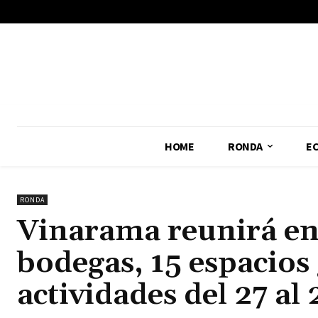
No menu items!
HOME
RONDA
E
RONDA
Vinarama reunirá en 
bodegas, 15 espacios
actividades del 27 al