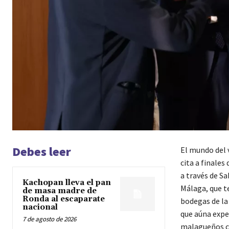
Debes leer
El mundo del v
cita a finale
a través de S
Kachopan lleva el pan
Málaga, que te
de masa madre de
Ronda al escaparate
bodegas de la
nacional
que aúna exper
7 de agosto de 2026
malagueños c