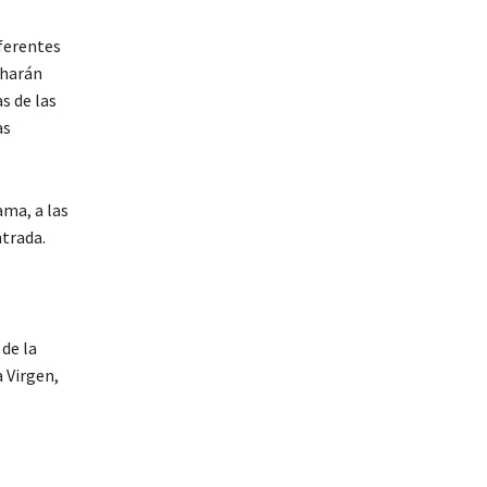
iferentes
 harán
s de las
as
ama, a las
ntrada.
de la
 Virgen,