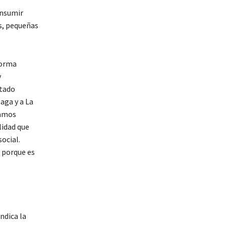
onsumir
s, pequeñas
forma
y
ntado
aga y a La
eamos
lidad que
ocial.
 porque es
ndica la