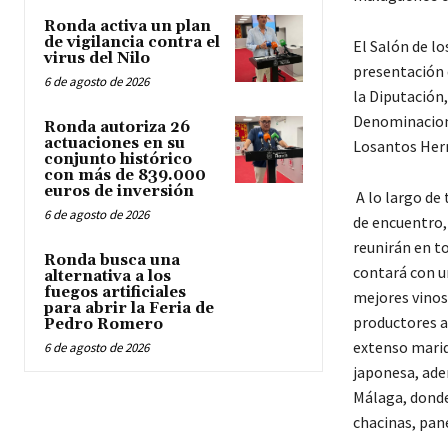
Ronda activa un plan
de vigilancia contra el
El Salón de lo
virus del Nilo
presentación 
6 de agosto de 2026
la Diputación,
Denominacione
Ronda autoriza 26
actuaciones en su
Losantos Her
conjunto histórico
con más de 839.000
euros de inversión
A lo largo de 
6 de agosto de 2026
de encuentro, 
reunirán en t
Ronda busca una
contará con u
alternativa a los
fuegos artificiales
mejores vinos
para abrir la Feria de
productores a
Pedro Romero
extenso marid
6 de agosto de 2026
japonesa, ade
Málaga, donde
chacinas, pan