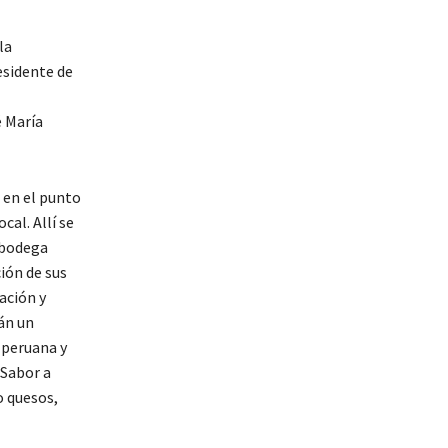
la
esidente de
é María
n en el punto
al. Allí se
 bodega
ión de sus
ación y
án un
 peruana y
 Sabor a
o quesos,