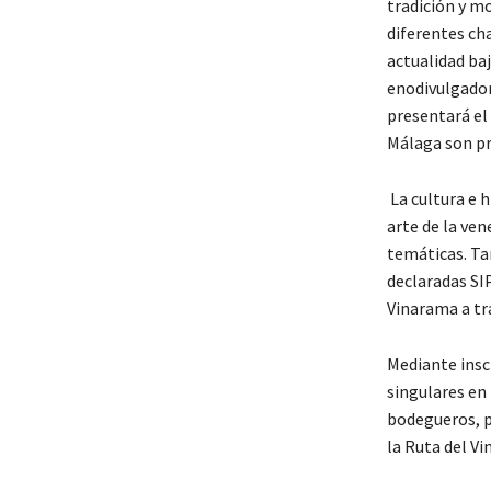
tradición y mo
diferentes cha
actualidad baj
enodivulgador
presentará el 
Málaga son pr
La cultura e 
arte de la ven
temáticas. Ta
declaradas SI
Vinarama a tra
Mediante insc
singulares en
bodegueros, p
la Ruta del Vi