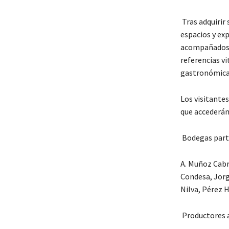
Tras adquirir 
espacios y ex
acompañados d
referencias v
gastronómicas
Los visitantes
que accederán 
Bodegas parti
A. Muñoz Cabr
Condesa, Jorg
Nilva, Pérez 
Productores a