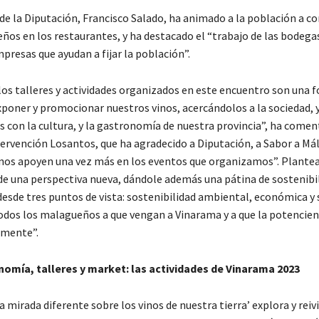
 de la Diputación, Francisco Salado, ha animado a la población a c
ños en los restaurantes, y ha destacado el “trabajo de las bodega
presas que ayudan a fijar la población”.
los talleres y actividades organizados en este encuentro son una 
xponer y promocionar nuestros vinos, acercándolos a la sociedad, 
 con la cultura, y la gastronomía de nuestra provincia”, ha come
tervención Losantos, que ha agradecido a Diputación, a Sabor a Mál
nos apoyen una vez más en los eventos que organizamos”. Plant
e una perspectiva nueva, dándole además una pátina de sostenibi
sde tres puntos de vista: sostenibilidad ambiental, económica y s
odos los malagueños a que vengan a Vinarama y a que la potencien
lmente”.
nomía, talleres y market: las actividades de Vinarama 2023
 mirada diferente sobre los vinos de nuestra tierra’ explora y reivi