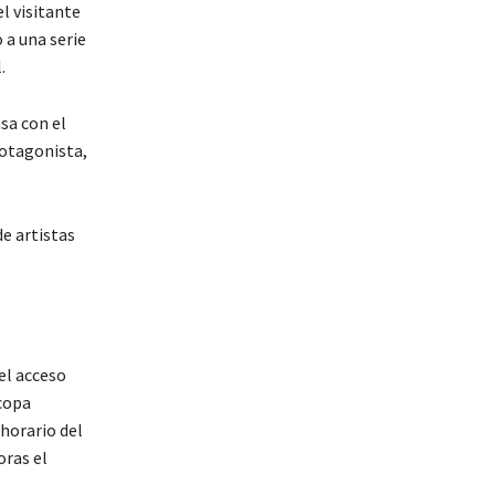
l visitante
 a una serie
.
sa con el
rotagonista,
e artistas
el acceso
 copa
horario del
oras el