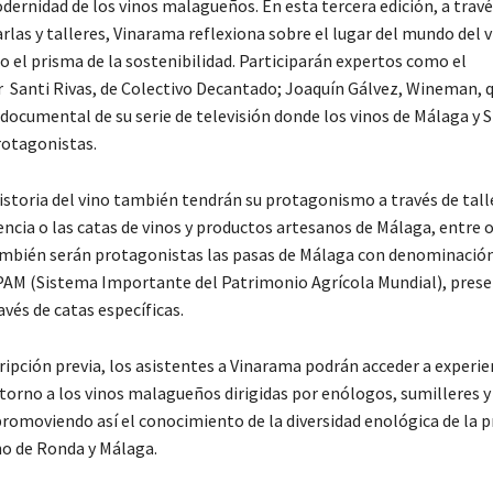
dernidad de los vinos malagueños. En esta tercera edición, a travé
rlas y talleres, Vinarama reflexiona sobre el lugar del mundo del v
o el prisma de la sostenibilidad. Participarán expertos como el
 Santi Rivas, de Colectivo Decantado; Joaquín Gálvez, Wineman, 
documental de su serie de televisión donde los vinos de Málaga y S
otagonistas.
historia del vino también tendrán su protagonismo a través de tal
encia o las catas de vinos y productos artesanos de Málaga, entre 
mbién serán protagonistas las pasas de Málaga con denominación
PAM (Sistema Importante del Patrimonio Agrícola Mundial), prese
vés de catas específicas.
ripción previa, los asistentes a Vinarama podrán acceder a experie
 torno a los vinos malagueños dirigidas por enólogos, sumilleres y
romoviendo así el conocimiento de la diversidad enológica de la pr
no de Ronda y Málaga.