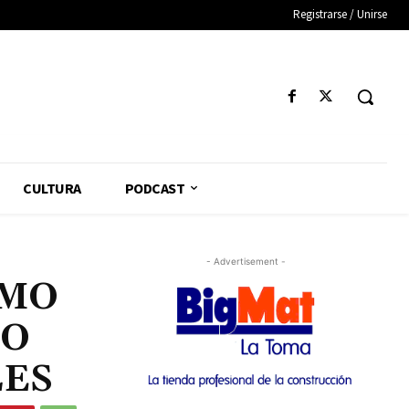
Registrarse / Unirse
CULTURA
PODCAST
- Advertisement -
AMO
IO
LES