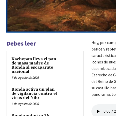
Debes leer
Hoy, por cump
bellos y repl
característica
Kachopan lleva el pan
iconos de nues
de masa madre de
Ronda al escaparate
desembocadura
nacional
Estrecho de G
7 de agosto de 2026
del Reino de 
su castillo ha
Ronda activa un plan
de vigilancia contra el
panorama, tod
virus del Nilo
6 de agosto de 2026
Ronda autoriza 26