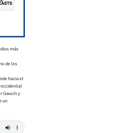
odios más
no de los
nde hacia el
roccidental
r Gaucín y
e un