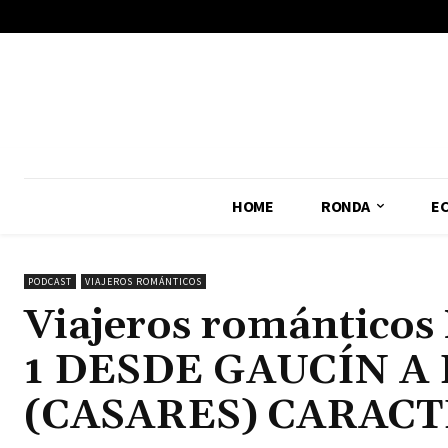
No menu items!
HOME
RONDA
E
PODCAST
VIAJEROS ROMÁNTICOS
Viajeros romántico
1 DESDE GAUCÍN A
(CASARES) CARAC