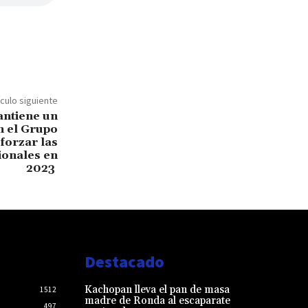
ículo siguiente
ntiene un
n el Grupo
forzar las
ionales en
2023
Destacado
Kachopan lleva el pan de masa
1512
madre de Ronda al escaparate
497