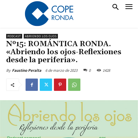
PODCAST
ABRIENDO LOS OJOS
Nº15: ROMÁNTICA RONDA.
«Abriendo los ojos-Reflexiones
desde la periferia».
6 de marzo de 2023
0
1428
By
Faustino Peralta