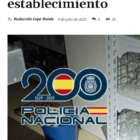
establecimiento
By
Redacción Cope Ronda
4 de julio de 2025
0
32