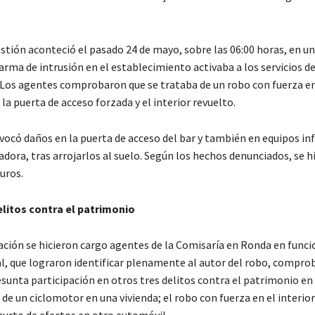
stión aconteció el pasado 24 de mayo, sobre las 06:00 horas, en un
rma de intrusión en el establecimiento activaba a los servicios d
Los agentes comprobaron que se trataba de un robo con fuerza en
la puerta de acceso forzada y el interior revuelto.
ovocó daños en la puerta de acceso del bar y también en equipos in
radora, tras arrojarlos al suelo. Según los hechos denunciados, se h
uros.
litos contra el patrimonio
gación se hicieron cargo agentes de la Comisaría en Ronda en funci
ial, que lograron identificar plenamente al autor del robo, compr
unta participación en otros tres delitos contra el patrimonio en l
 de un ciclomotor en una vivienda; el robo con fuerza en el interior
 hurto de efectos en otro automóvil.