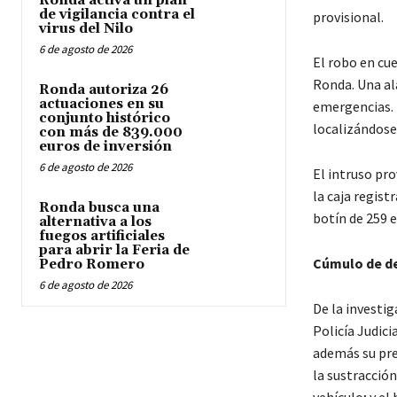
Ronda activa un plan
de vigilancia contra el
provisional.
virus del Nilo
6 de agosto de 2026
El robo en cue
Ronda. Una ala
Ronda autoriza 26
actuaciones en su
emergencias. 
conjunto histórico
localizándose 
con más de 839.000
euros de inversión
6 de agosto de 2026
El intruso pr
la caja regist
Ronda busca una
botín de 259 e
alternativa a los
fuegos artificiales
para abrir la Feria de
Cúmulo de de
Pedro Romero
6 de agosto de 2026
De la investi
Policía Judic
además su pres
la sustracción
vehículo; y el