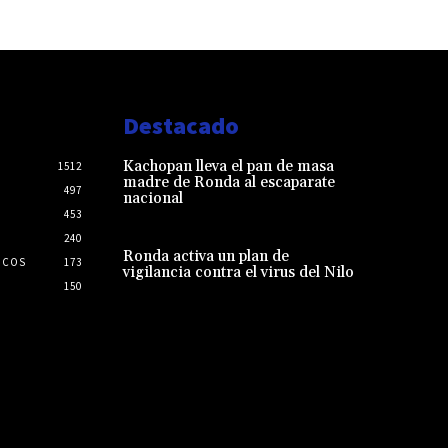
Destacado
Kachopan lleva el pan de masa
1512
madre de Ronda al escaparate
497
nacional
453
240
Ronda activa un plan de
ICOS
173
vigilancia contra el virus del Nilo
150