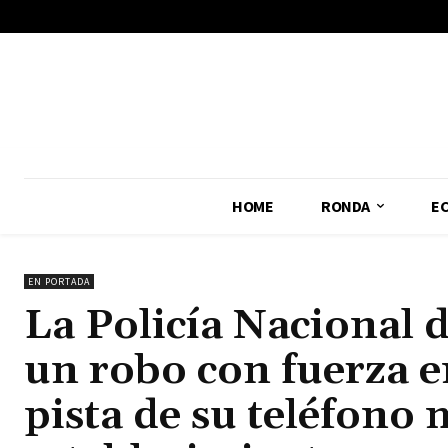
No menu items!
HOME
RONDA
E
EN PORTADA
La Policía Nacional 
un robo con fuerza en
pista de su teléfono 