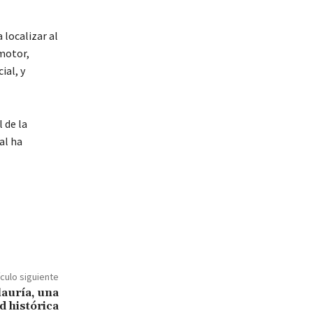
 localizar al
motor,
ial, y
 de la
al ha
ículo siguiente
lauría, una
d histórica