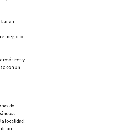
 bar en
e
 el negocio,
formáticos y
izo con un
ones de
obándose
a localidad:
 de un