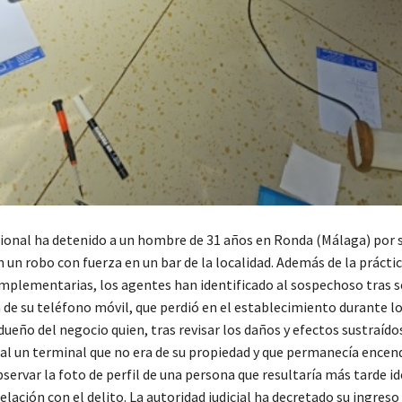
cional ha detenido a un hombre de 31 años en Ronda (Málaga) por 
 un robo con fuerza en un bar de la localidad. Además de la práctic
omplementarias, los agentes han identificado al sospechoso tras s
a de su teléfono móvil, que perdió en el establecimiento durante l
dueño del negocio quien, tras revisar los daños y efectos sustraído
cal un terminal que no era de su propiedad y que permanecía encen
ervar la foto de perfil de una persona que resultaría más tarde id
elación con el delito. La autoridad judicial ha decretado su ingreso