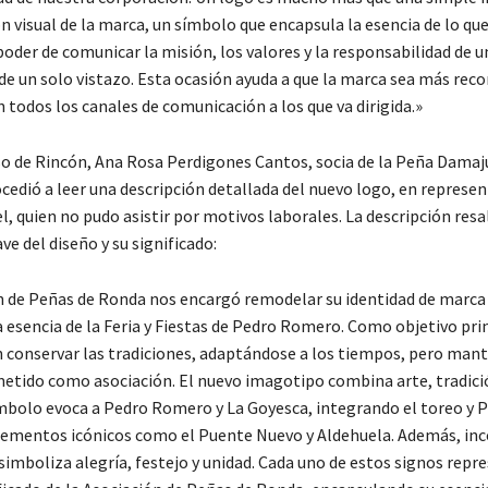
n visual de la marca, un símbolo que encapsula la esencia de lo qu
poder de comunicar la misión, los valores y la responsabilidad de u
de un solo vistazo. Esta ocasión ayuda a que la marca sea más reco
 todos los canales de comunicación a los que va dirigida.»
rso de Rincón, Ana Rosa Perdigones Cantos, socia de la Peña Dama
cedió a leer una descripción detallada del nuevo logo, en represen
l, quien no pudo asistir por motivos laborales. La descripción resa
e del diseño y su significado:
n de Peñas de Ronda nos encargó remodelar su identidad de marca
 esencia de la Feria y Fiestas de Pedro Romero. Como objetivo prin
 conservar las tradiciones, adaptándose a los tiempos, pero man
ometido como asociación. El nuevo imagotipo combina arte, tradici
ímbolo evoca a Pedro Romero y La Goyesca, integrando el toreo y P
ementos icónicos como el Puente Nuevo y Aldehuela. Además, inc
simboliza alegría, festejo y unidad. Cada uno de estos signos repre