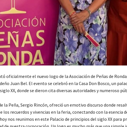
ntó oficialmente el nuevo logo de la Asociación de Peñas de Ronda,
deño Juan Bel. El evento se celebró en la Casa Don Bosco, un palac
 siglo XX, donde se dieron cita diversas autoridades y numeroso púb
de la Peña, Sergio Rincón, ofreció un emotivo discurso donde resal
 los recuerdos y vivencias en la feria, conectando con la esencia d
hoy nos reunimos en este Palacio de principios del siglo XX para p
ad de nuestra corporación. Un logo es mucho más que una simple i