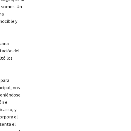
e somos. Un
na
nocible y
juana
tación del
ltó los
 para
cipal, nos
teniéndose
ón e
icasso, y
orpora el
senta el