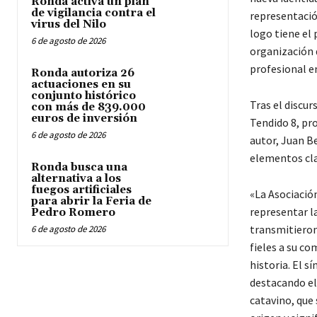
Ronda activa un plan
de vigilancia contra el
representació
virus del Nilo
logo tiene el 
6 de agosto de 2026
organización 
profesional en
Ronda autoriza 26
actuaciones en su
conjunto histórico
Tras el discu
con más de 839.000
euros de inversión
Tendido 8, pro
6 de agosto de 2026
autor, Juan Be
elementos clav
Ronda busca una
alternativa a los
fuegos artificiales
«La Asociació
para abrir la Feria de
representar la
Pedro Romero
transmitieron
6 de agosto de 2026
fieles a su c
historia. El s
destacando el
catavino, que 