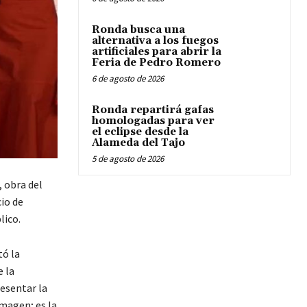
Ronda busca una
alternativa a los fuegos
artificiales para abrir la
Feria de Pedro Romero
6 de agosto de 2026
Ronda repartirá gafas
homologadas para ver
el eclipse desde la
Alameda del Tajo
5 de agosto de 2026
 obra del
io de
lico.
tó la
e la
resentar la
magen; es la