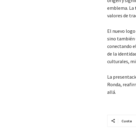
origen y sign
emblema. La t
valores de tra
El nuevo logo
sino también 
conectando el 
de la identid
culturales, m
La presentaci
Ronda, reafir
allá.
Cuota