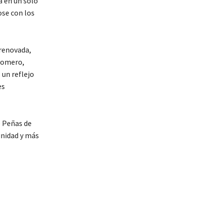
a en un solo
ose con los
 renovada,
 Romero,
 un reflejo
es
e Peñas de
unidad y más