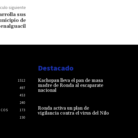
ículo siguiente
arrolla sus
unicipio de
enalguacil
Destacado
Kachopan lleva el pan de masa
1512
madre de Ronda al escaparate
497
nacional
453
240
Ronda activa un plan de
ICOS
173
vigilancia contra el virus del Nilo
150