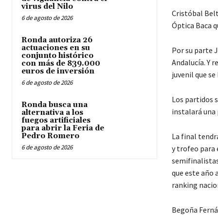
virus del Nilo
Cristóbal Bel
6 de agosto de 2026
Óptica Baca q
Ronda autoriza 26
actuaciones en su
Por su parte 
conjunto histórico
Andalucía. Y r
con más de 839.000
euros de inversión
juvenil que s
6 de agosto de 2026
Los partidos s
Ronda busca una
instalará una
alternativa a los
fuegos artificiales
para abrir la Feria de
Pedro Romero
La final tendr
6 de agosto de 2026
y trofeo para
semifinalistas
que este año 
ranking nacio
Begoña Fernán