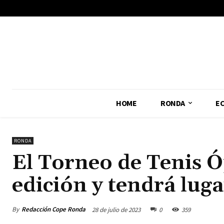
No menu items!
HOME
RONDA
E
RONDA
El Torneo de Tenis Ó
edición y tendrá luga
By
Redacción Cope Ronda
28 de julio de 2023
0
359