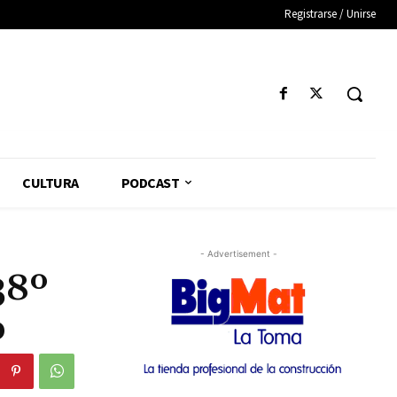
Registrarse / Unirse
CULTURA
PODCAST
- Advertisement -
38º
o