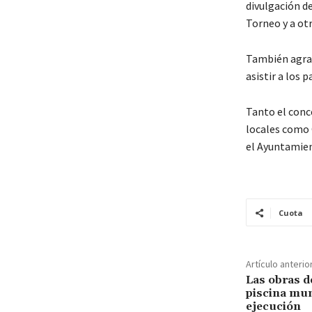
divulgación de
Torneo y a ot
También agrade
asistir a los p
Tanto el conc
locales como 
el Ayuntamien
Cuota
Artículo anterio
Las obras d
piscina mun
ejecución