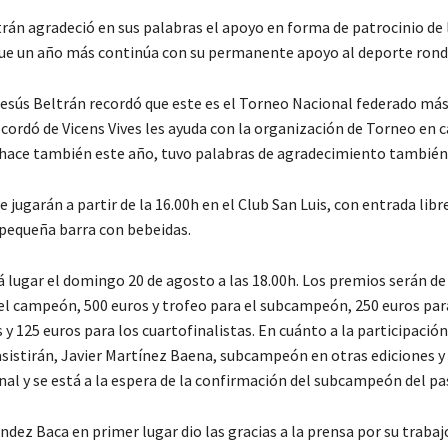
trán agradeció en sus palabras el apoyo en forma de patrocinio de
ue un año más continúa con su permanente apoyo al deporte rond
Jesús Beltrán recordó que este es el Torneo Nacional federado má
ecordó de Vicens Vives les ayuda con la organización de Torneo en 
e hace también este año, tuvo palabras de agradecimiento también 
e jugarán a partir de la 16.00h en el Club San Luis, con entrada libre
 pequeña barra con bebeidas.
á lugar el domingo 20 de agosto a las 18.00h. Los premios serán de
 el campeón, 500 euros y trofeo para el subcampeón, 250 euros par
 y 125 euros para los cuartofinalistas. En cuánto a la participació
asistirán, Javier Martínez Baena, subcampeón en otras ediciones y 
nal y se está a la espera de la confirmación del subcampeón del pa
dez Baca en primer lugar dio las gracias a la prensa por su trabaj