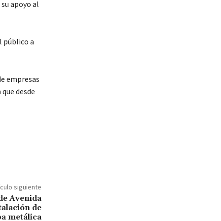
 su apoyo al
l público a
 de empresas
n que desde
ículo siguiente
 de Avenida
talación de
pa metálica