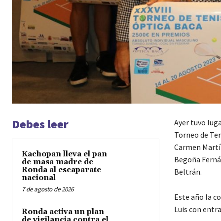
Debes leer
Ayer tuvo lug
Torneo de Teni
Carmen Martín
Kachopan lleva el pan
Begoña Fernán
de masa madre de
Ronda al escaparate
Beltrán.
nacional
7 de agosto de 2026
Este año la co
Luis con entr
Ronda activa un plan
de vigilancia contra el