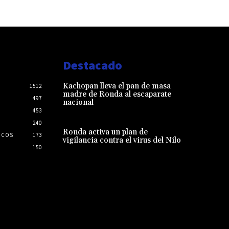
Destacado
Kachopan lleva el pan de masa
1512
madre de Ronda al escaparate
497
nacional
453
240
Ronda activa un plan de
ICOS
173
vigilancia contra el virus del Nilo
150