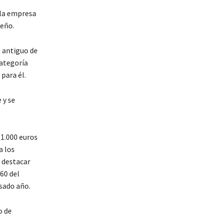
 la empresa
eño.
s antiguo de
categoría
para él.
 y se
 1.000 euros
a los
n destacar
60 del
sado año.
o de