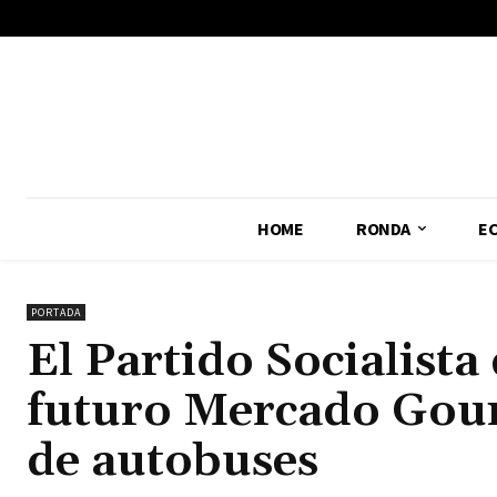
No menu items!
HOME
RONDA
E
PORTADA
El Partido Socialist
futuro Mercado Gourm
de autobuses