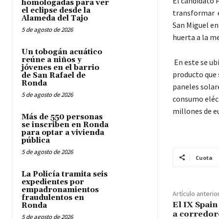
El candidato 
homologadas para ver
el eclipse desde la
transformar el
Alameda del Tajo
San Miguel en 
5 de agosto de 2026
huerta a la me
Un tobogán acuático
reúne a niños y
En este se ubi
jóvenes en el barrio
producto que s
de San Rafael de
Ronda
paneles solare
5 de agosto de 2026
consumo eléctr
millones de e
Más de 550 personas
se inscriben en Ronda
para optar a vivienda
pública
5 de agosto de 2026
Cuota
La Policía tramita seis
expedientes por
empadronamientos
Artículo anterio
fraudulentos en
El IX Spain
Ronda
a corredor
5 de agosto de 2026