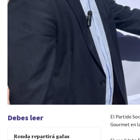
Debes leer
El Partido So
Gourmet en la
Ronda repartirá gafas