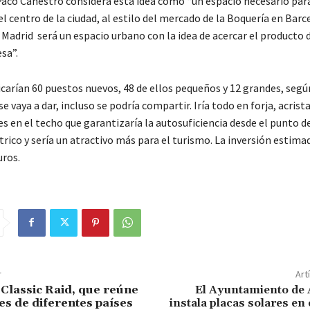
Paco Cañestro considera esta idea como “un espacio necesario par
 centro de la ciudad, al estilo del mercado de la Boquería en Barc
Madrid será un espacio urbano con la idea de acercar el producto 
sa”.
carían 60 puestos nuevos, 48 de ellos pequeños y 12 grandes, según
e vaya a dar, incluso se podría compartir. Iría todo en forja, acrist
s en el techo que garantizaría la autosuficiencia desde el punto de
ico y sería un atractivo más para el turismo. La inversión estimad
uros.
r
Art
 Classic Raid, que reúne
El Ayuntamiento de 
es de diferentes países
instala placas solares en 