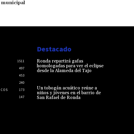
municipal
Destacado
Ronda repartirá gafas
1511
homologadas para ver el eclipse
497
desde la Alameda del Tajo
453
240
Un tobogán acuático reúne a
ICOS
173
niños y jóvenes en el barrio de
147
San Rafael de Ronda