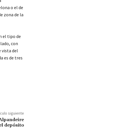
a
elona o el de
de zona de la
 el tipo de
alado, con
 vista del
a es de tres
ículo siguiente
Alpandeire
el depósito