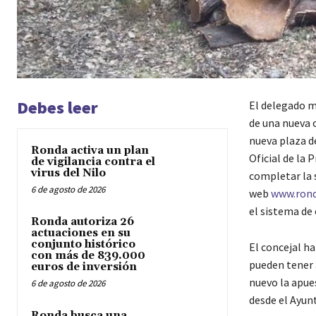
Debes leer
El delegado m
de una nueva 
nueva plaza d
Ronda activa un plan
Oficial de la 
de vigilancia contra el
virus del Nilo
completar la 
6 de agosto de 2026
web
www.rond
el sistema de
Ronda autoriza 26
actuaciones en su
conjunto histórico
El concejal ha
con más de 839.000
pueden tener 
euros de inversión
nuevo la apue
6 de agosto de 2026
desde el Ayun
Ronda busca una