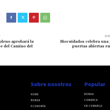
r
Art
pleno aprobará la
Biocuidados celebra una 
e del Camino del
puertas abiertas e
o
Sobre nosotros
Popular
RONDA
HOME
COMARCA
RONDA
EN COMARCA
ECONOMÍA