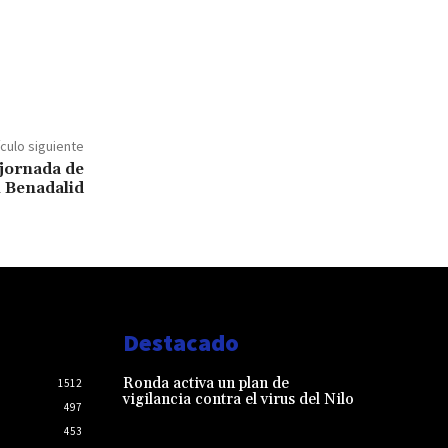
ículo siguiente
jornada de
n Benadalid
Destacado
Ronda activa un plan de
1512
vigilancia contra el virus del Nilo
497
453