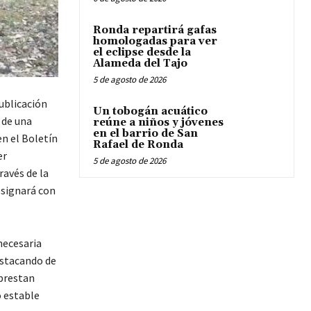
Ronda repartirá gafas
homologadas para ver
el eclipse desde la
Alameda del Tajo
5 de agosto de 2026
ublicación
Un tobogán acuático
 de una
reúne a niños y jóvenes
en el barrio de San
n el Boletín
Rafael de Ronda
er
5 de agosto de 2026
ravés de la
designará con
necesaria
estacando de
 prestan
o estable