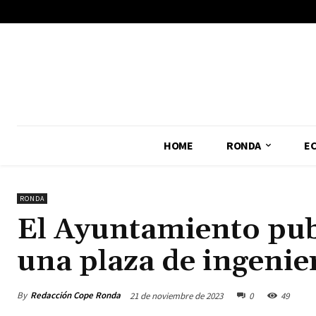
No menu items!
HOME
RONDA
E
RONDA
El Ayuntamiento publ
una plaza de ingenie
By
Redacción Cope Ronda
21 de noviembre de 2023
0
49