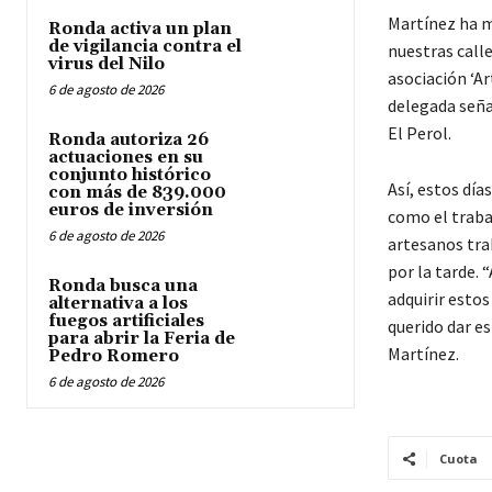
Martínez ha m
Ronda activa un plan
de vigilancia contra el
nuestras call
virus del Nilo
asociación ‘Ar
6 de agosto de 2026
delegada seña
El Perol.
Ronda autoriza 26
actuaciones en su
conjunto histórico
Así, estos día
con más de 839.000
euros de inversión
como el trabaj
6 de agosto de 2026
artesanos tra
por la tarde.
Ronda busca una
adquirir esto
alternativa a los
fuegos artificiales
querido dar e
para abrir la Feria de
Martínez.
Pedro Romero
6 de agosto de 2026
Cuota