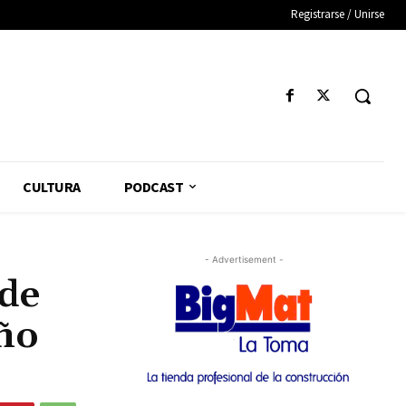
Registrarse / Unirse
CULTURA
PODCAST
- Advertisement -
 de
eño