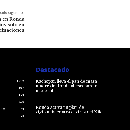
ículo siguiente
ja en Ronda
os solo en
minaciones
Destacado
Kachopan lleva el pan de masa
1512
madre de Ronda al escaparate
497
nacional
453
240
Ronda activa un plan de
ICOS
173
vigilancia contra el virus del Nilo
150