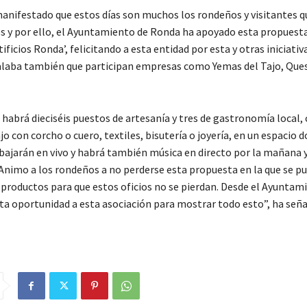
anifestado que estos días son muchos los rondeños y visitantes q
es y por ello, el Ayuntamiento de Ronda ha apoyado esta propuesta
tificios Ronda’, felicitando a esta entidad por esta y otras iniciativa
laba también que participan empresas como Yemas del Tajo, Ques
s habrá dieciséis puestos de artesanía y tres de gastronomía local,
o con corcho o cuero, textiles, bisutería o joyería, en un espacio 
bajarán en vivo y habrá también música en directo por la mañana y
 “Animo a los rondeños a no perderse esta propuesta en la que se p
s productos para que estos oficios no se pierdan. Desde el Ayunta
sta oportunidad a esta asociación para mostrar todo esto”, ha señ