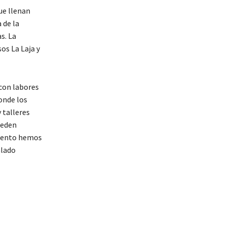
ue llenan
 de la
s. La
os La Laja y
 con labores
donde los
 talleres
ueden
miento hemos
alado