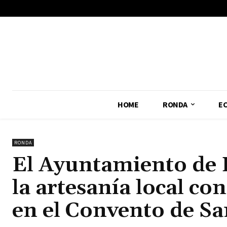
No menu items!
HOME
RONDA
E
RONDA
El Ayuntamiento de 
la artesanía local c
en el Convento de S